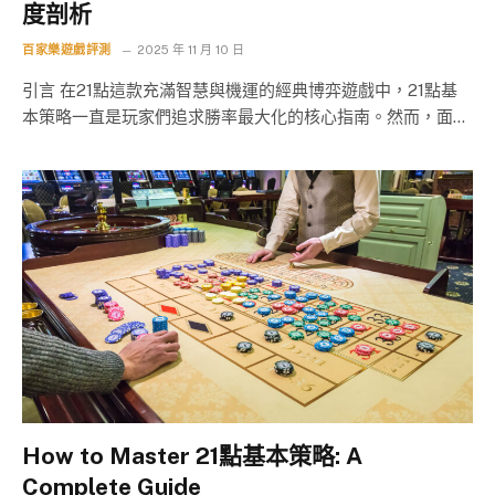
度剖析
百家樂遊戲評測
2025 年 11 月 10 日
引言 在21點這款充滿智慧與機運的經典博弈遊戲中，21點基
本策略一直是玩家們追求勝率最大化的核心指南。然而，面…
How to Master 21點基本策略: A
Complete Guide