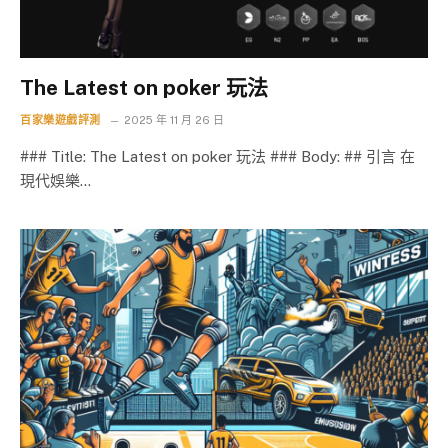
The Latest on poker 玩法
百家樂遊戲評測
2025 年 11 月 26 日
### Title: The Latest on poker 玩法 ### Body: ## 引言 在
現代娛樂…