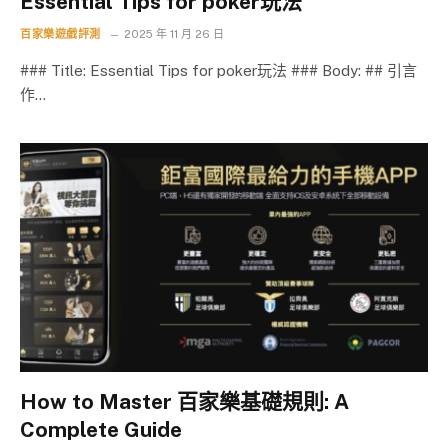
Essential Tips for poker玩法
百家樂遊戲評測
2025 年 11 月 26 日
### Title: Essential Tips for poker玩法 ### Body: ## 引言
作…
How to Master 百家樂基礎規則: A
Complete Guide