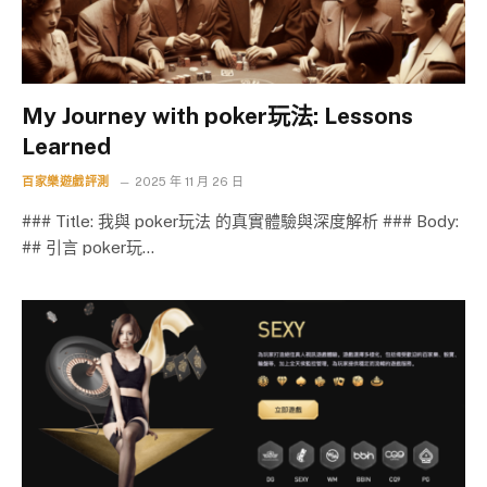
My Journey with poker玩法: Lessons
Learned
百家樂遊戲評測
2025 年 11 月 26 日
### Title: 我與 poker玩法 的真實體驗與深度解析 ### Body:
## 引言 poker玩…