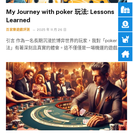
My Journey with poker 玩法: Lessons
Learned
百家樂遊戲評測
2025 年 11 月 26 日
引言 作為一名長期沉浸於博弈世界的玩家，我對「poker 玩
法」有著深刻且真實的體會。這不僅僅是一場機運的遊戲…