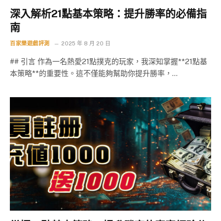
深入解析21點基本策略：提升勝率的必備指
南
百家樂遊戲評測
2025 年 8 月 20 日
## 引言 作為一名熱愛21點撲克的玩家，我深知掌握**21點基
本策略**的重要性。這不僅能夠幫助你提升勝率，…