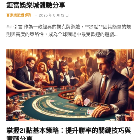
鉅富娛樂城體驗分享
百家樂遊戲評測
2025 年 8 月 12 日
## 引言 作為一款經典的撲克牌遊戲，**21點**因其簡單的規
則與高度的策略性，成為全球賭場中最受歡迎的遊戲…
掌握21點基本策略：提升勝率的關鍵技巧與
實戰分享