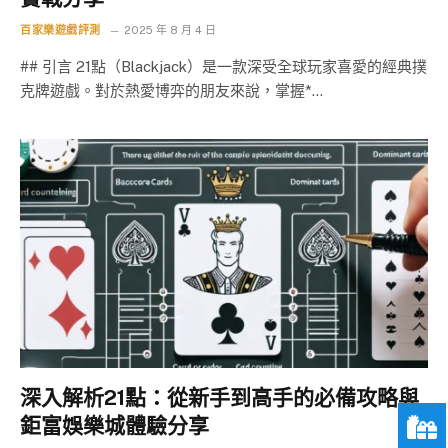
百家樂遊戲評測
2025 年 8 月 4 日
## 引言 21點（Blackjack）是一款深受全球玩家喜愛的經典撲
克牌遊戲。對於熱愛博弈的朋友來說，掌握*…
深入解析21點：從新手到高手的必備攻略與
鉅富娛樂城體驗分享