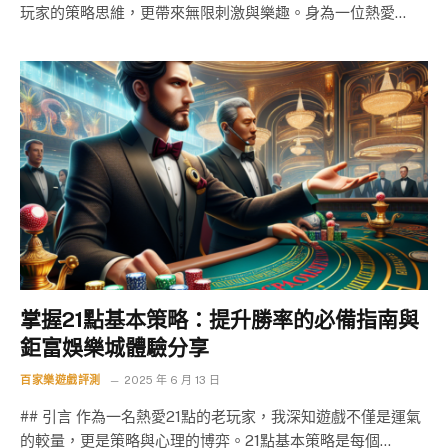
玩家的策略思維，更帶來無限刺激與樂趣。身為一位熱愛…
掌握21點基本策略：提升勝率的必備指南與
鉅富娛樂城體驗分享
百家樂遊戲評測
2025 年 6 月 13 日
## 引言 作為一名熱愛21點的老玩家，我深知遊戲不僅是運氣
的較量，更是策略與心理的博弈。21點基本策略是每個…