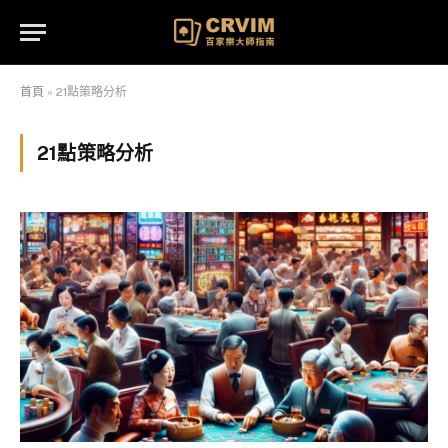
首頁
»
21點策略分析
21點策略分析