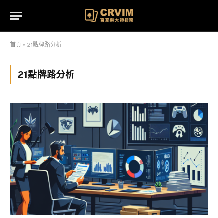
首頁
»
21點牌路分析
21點牌路分析