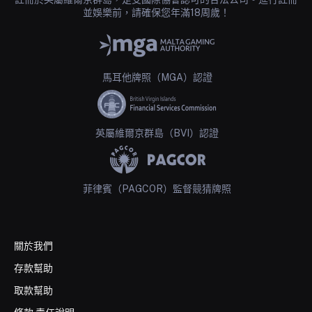
並娛樂前，請確保您年滿18周歲！
馬耳他牌照（MGA）認證
英屬維爾京群島（BVI）認證
菲律賓（PAGCOR）監督競猜牌照
關於我們
存款幫助
取款幫助