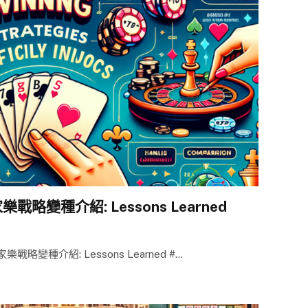
百家樂戰略變種介紹: Lessons Learned
th 百家樂戰略變種介紹: Lessons Learned #…