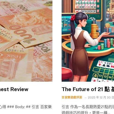
st Review
The Future of 21 點
百家樂遊戲評測
2025 年 12 月 30 
### Body: ## 引言 百家樂
引言 作為一名長期熱愛21點的
遊戲技巧的提升，更是一種…