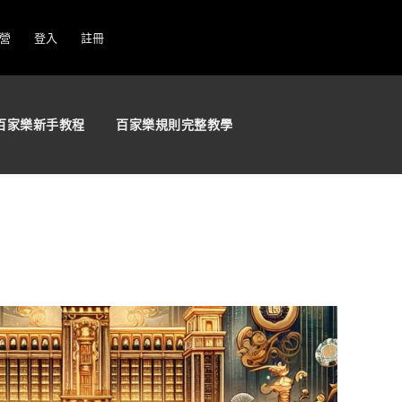
營
登入
註冊
百家樂新手教程
百家樂規則完整教學