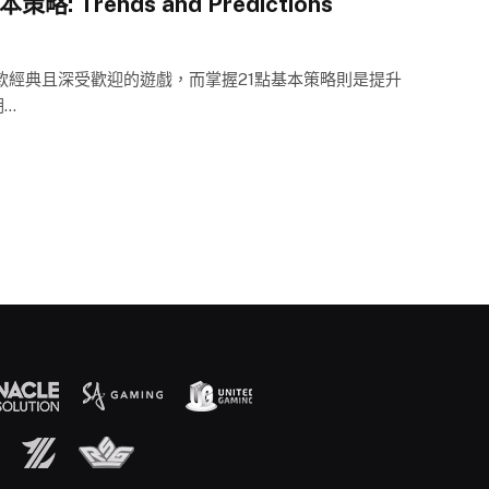
本策略: Trends and Predictions
一款經典且深受歡迎的遊戲，而掌握21點基本策略則是提升
期…