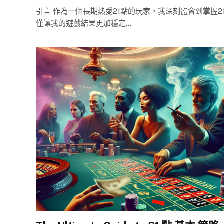
引言 作為一個長期熱愛21點的玩家，我深刻體會到掌握21
僅讓我的遊戲結果更加穩定…