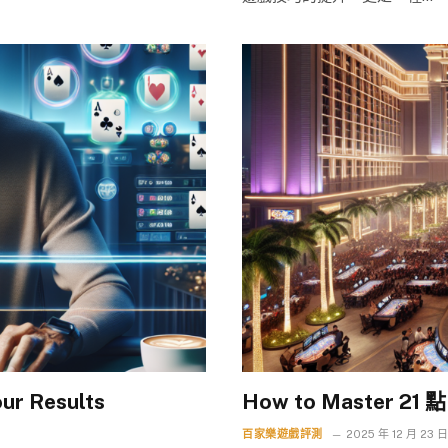
r Results
How to Master 21 
百家樂遊戲評測
2025 年 12 月 23 日