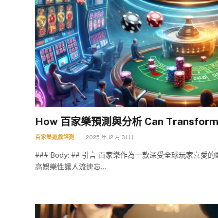
How 百家樂預測與分析 Can Transform Y
百家樂遊戲評測
2025 年 12 月 31 日
### Body: ## 引言 百家樂作為一款深受全球玩家
高娛樂性讓人流連忘…