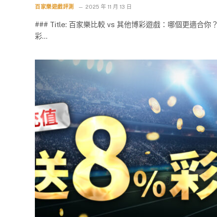
百家樂遊戲評測
2025 年 11 月 13 日
### Title: 百家樂比較 vs 其他博彩遊戲：哪個更適合你？
彩…