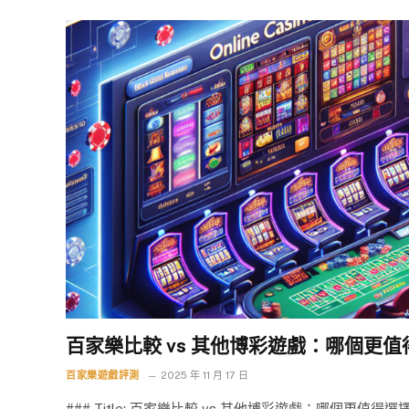
百家樂比較 vs 其他博彩遊戲：哪個更
百家樂遊戲評測
2025 年 11 月 17 日
### Title: 百家樂比較 vs 其他博彩遊戲：哪個更值得選擇？ 