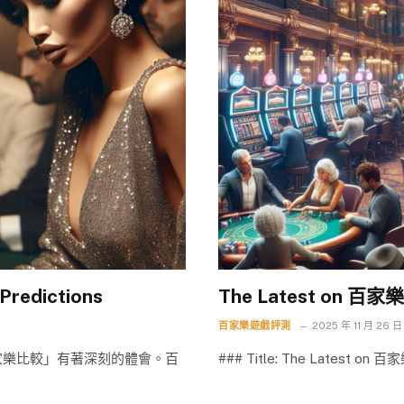
Predictions
The Latest on 
百家樂遊戲評測
2025 年 11 月 26 日
家樂比較」有著深刻的體會。百
### Title: The Latest 