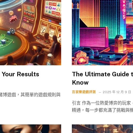
our Results
The Ultimate Guide
Know
百家樂遊戲評測
2025 年 12 月 9 日
喜愛的賭博遊戲，其簡單的遊戲規則與
引言 作為一位熱愛博弈的玩
精通，每一步都充滿了挑戰與