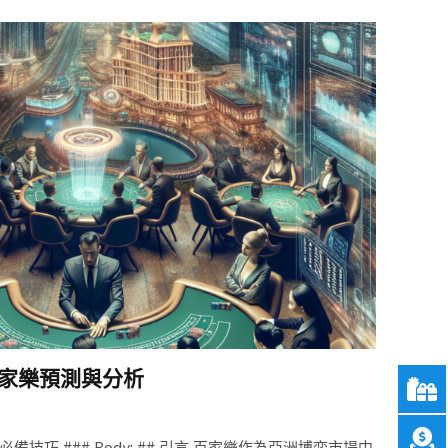
for 百家樂預測與分析
析的必備技巧 ### Body: ## 引言 百家樂作為亞洲博弈市場中