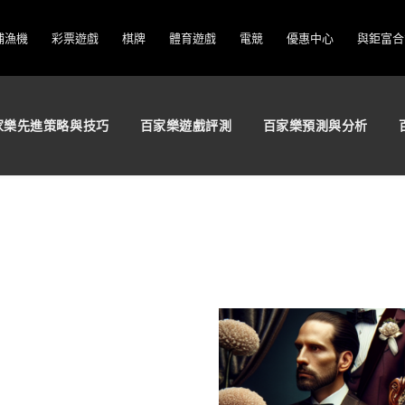
捕漁機
彩票遊戲
棋牌
體育遊戲
電競
優惠中心
與鉅富合
家樂先進策略與技巧
百家樂遊戲評測
百家樂預測與分析