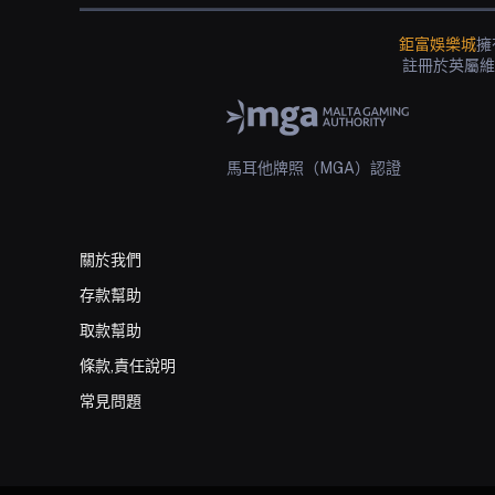
鉅富娛樂城
擁
註冊於英屬維
馬耳他牌照（MGA）認證
關於我們
存款幫助
取款幫助
條款,責任說明
常見問題