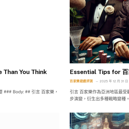
han You Think
Essential Tips 
百家樂遊戲評測
2025 年 12 月 31 日
## Body: ## 引言 百家樂，
引言 百家樂作為亞洲地區最
步演變，衍生出多種戰略變種