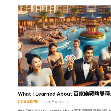
What I Learned About 百家樂戰略變
百家樂遊戲評測
2025 年 12 月 23 日
### Title: What I Learned About 百家樂戰略變種介紹 ##