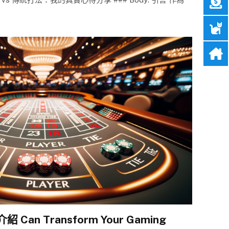
an Transform Your Gaming