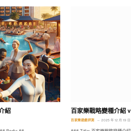
種介紹
百家樂戰略變種介紹 
百家樂遊戲評測
2025 年 12 月 19 日
# Body: ## …
### Title: 百家樂戰略變種介