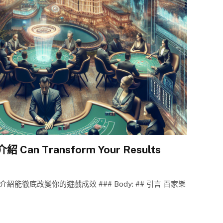
an Transform Your Results
日
變種介紹能徹底改變你的遊戲成效 ### Body: ## 引言 百家樂