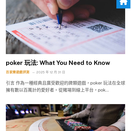
poker 玩法: What You Need to Know
百家樂遊戲評測
2025 年 12 月 31 日
引言 作為一種經典且廣受歡迎的牌類遊戲，poker 玩法在全球
擁有數以百萬計的愛好者。從賭場到線上平台，pok…