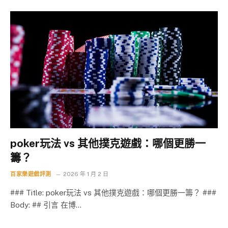
poker玩法 vs 其他撲克遊戲：哪個更勝一
籌？
百家樂遊戲評測
2026 年 1 月 2 日
### Title: poker玩法 vs 其他撲克遊戲：哪個更勝一籌？ ###
Body: ## 引言 在博…