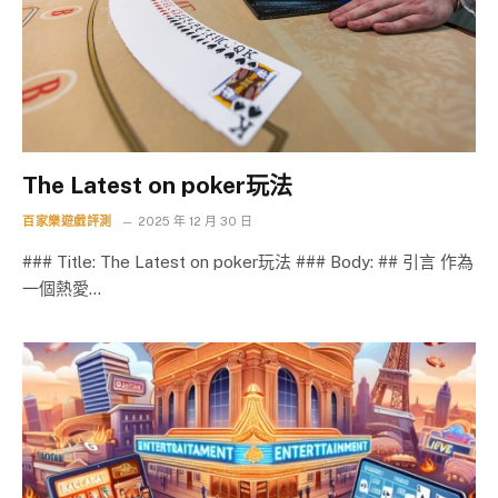
The Latest on poker玩法
百家樂遊戲評測
2025 年 12 月 30 日
### Title: The Latest on poker玩法 ### Body: ## 引言 作為
一個熱愛…