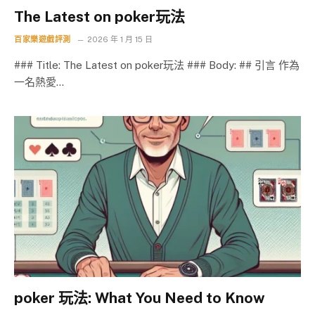
The Latest on poker玩法
百家樂遊戲評測
2026 年 1 月 15 日
### Title: The Latest on poker玩法 ### Body: ## 引言 作為
一名熱愛…
poker 玩法: What You Need to Know