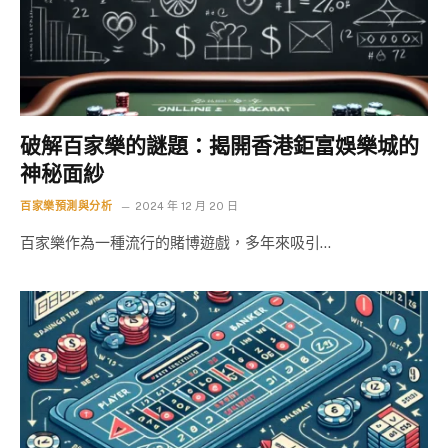
破解百家樂的謎題：揭開香港鉅富娛樂城的
神秘面紗
百家樂預測與分析
2024 年 12 月 20 日
百家樂作為一種流行的賭博遊戲，多年來吸引…