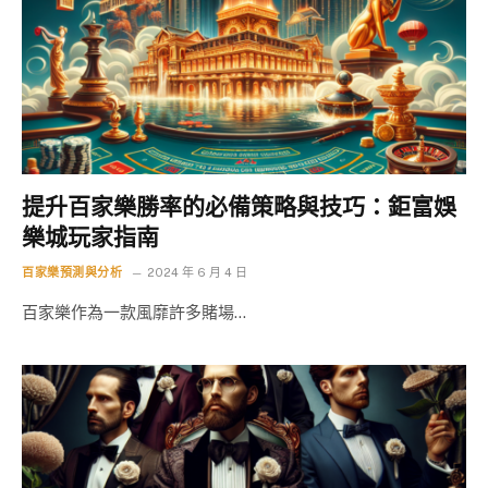
提升百家樂勝率的必備策略與技巧：鉅富娛
樂城玩家指南
百家樂預測與分析
2024 年 6 月 4 日
百家樂作為一款風靡許多賭場…