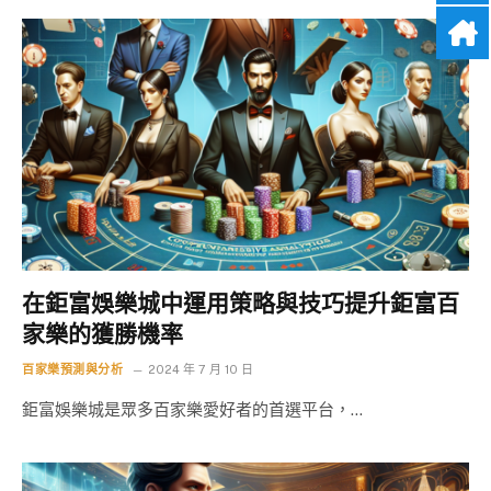
在鉅富娛樂城中運用策略與技巧提升鉅富百
家樂的獲勝機率
百家樂預測與分析
2024 年 7 月 10 日
鉅富娛樂城是眾多百家樂愛好者的首選平台，…