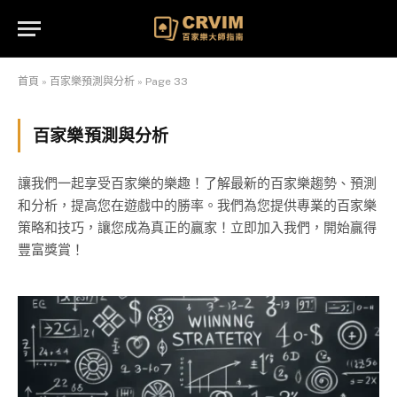
首頁
»
百家樂預測與分析
»
Page 33
百家樂預測與分析
讓我們一起享受百家樂的樂趣！了解最新的百家樂趨勢、預測
和分析，提高您在遊戲中的勝率。我們為您提供專業的百家樂
策略和技巧，讓您成為真正的贏家！立即加入我們，開始贏得
豐富獎賞！