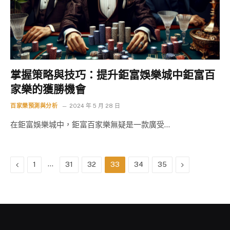
掌握策略與技巧：提升鉅富娛樂城中鉅富百
家樂的獲勝機會
百家樂預測與分析
2024 年 5 月 28 日
在鉅富娛樂城中，鉅富百家樂無疑是一款廣受…
Previous
...
Next
1
31
32
33
34
35