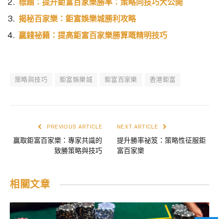
標題：提升鉅富百家樂勝率：策略同技巧大公開
揭秘百家樂：鉅富娛樂城勝利攻略
贏錢祕籍：提高鉅富百家樂勝算嘅精明技巧
策略與技巧
鉅富娛樂城
鉅富百家樂
香港鉅富
PREVIOUS ARTICLE
NEXT ARTICLE
贏取鉅富百家樂：專家共識的
提升勝率祕笈：策略性征服鉅
致勝策略與技巧
富百家樂
相關文章