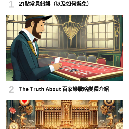
21點常見錯誤（以及如何避免）
The Truth About 百家樂戰略變種介紹