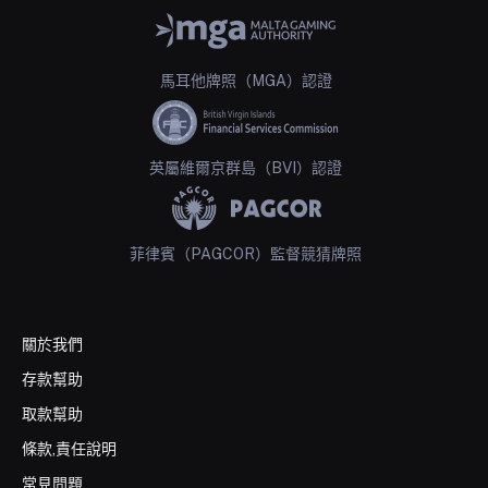
馬耳他牌照（MGA）認證
英屬維爾京群島（BVI）認證
菲律賓（PAGCOR）監督競猜牌照
關於我們
存款幫助
取款幫助
條款,責任說明
常見問題