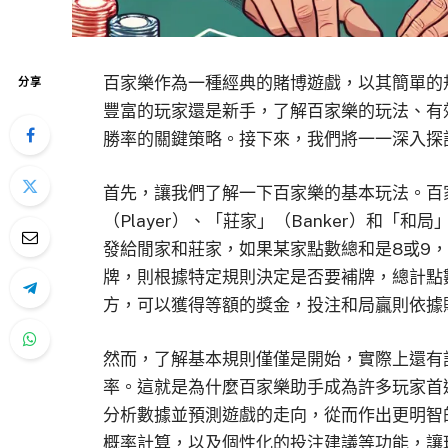
百家樂作為一種經典的賭博遊戲，以其簡單的
分享
豐富的玩家還是新手，了解百家樂的玩法、有
勝率的關鍵策略。接下來，我們將一一深入探
首先，讓我們了解一下百家樂的基本玩法。百
（Player）、「莊家」（Banker）和「
發給閒家和莊家，如果某家點數總和是8或9
牌，則根據特定規則決定是否要補牌，總計點
方，可以獲得等額的獎金，投注和局贏則依據
然而，了解基本規則僅僅是開始，實際上還有
率。這就是為什麼百家樂助手成為許多玩家首
分析數據並預測遊戲的走向，從而作出更明智
概率計算，以及個性化的投注建議等功能，讓