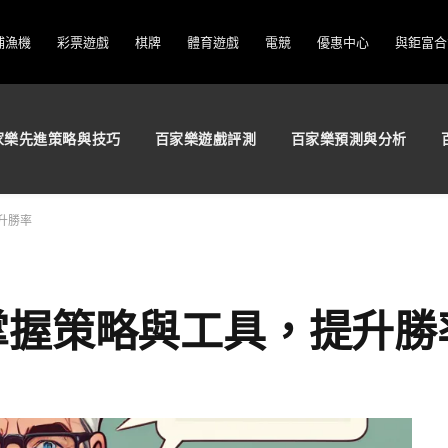
捕漁機
彩票遊戲
棋牌
體育遊戲
電競
優惠中心
與鉅富合
家樂先進策略與技巧
百家樂遊戲評測
百家樂預測與分析
升勝率
掌握策略與工具，提升勝