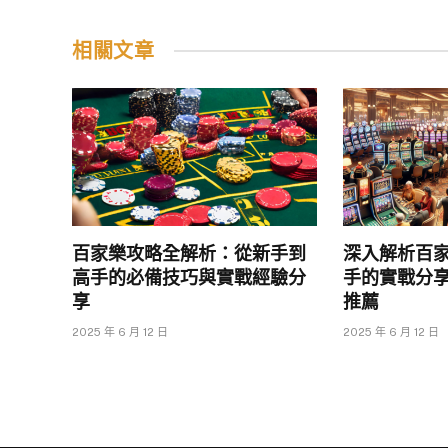
相關文章
百家樂攻略全解析：從新手到
深入解析百
高手的必備技巧與實戰經驗分
手的實戰分
享
推薦
2025 年 6 月 12 日
2025 年 6 月 12 日