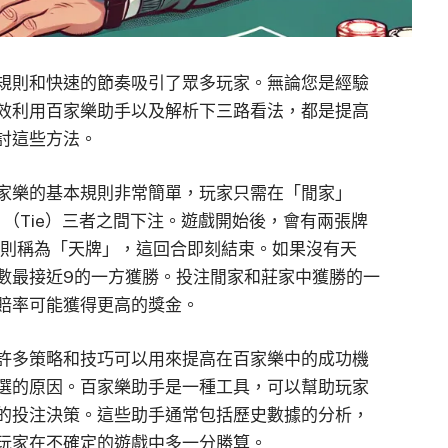
規則和快速的節奏吸引了眾多玩家。無論您是經驗
效利用百家樂助手以及解析下三路看法，都是提高
討這些方法。
家樂的基本規則非常簡單，玩家只需在「閒家」
和局」（Tie）三者之間下注。遊戲開始後，會有兩張牌
，則稱為「天牌」，這回合即刻結束。如果沒有天
數最接近9的一方獲勝。投注閒家和莊家中獲勝的一
賠率可能獲得更高的獎金。
許多策略和技巧可以用來提高在百家樂中的成功機
選的原因。百家樂助手是一種工具，可以幫助玩家
的投注決策。這些助手通常包括歷史數據的分析，
玩家在不確定的遊戲中多一分勝算。