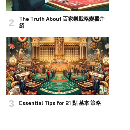
The Truth About 百家樂戰略變種介
紹
Essential Tips for 21 點 基本 策略