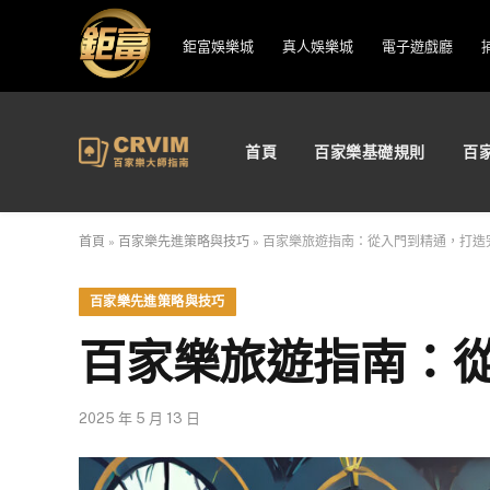
鉅富娛樂城
真人娛樂城
電子遊戲廳
首頁
百家樂基礎規則
百
首頁
»
百家樂先進策略與技巧
»
百家樂旅遊指南：從入門到精通，打造
百家樂先進策略與技巧
百家樂旅遊指南：
2025 年 5 月 13 日