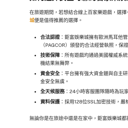
在旅遊期間，若想結合線上百家樂遊戲，選擇
城
便是值得推薦的選擇。
合法認證
：鉅富娛樂城擁有歐洲馬耳他管
（PAGCOR）頒發的合法經營執照，保
技術保障
：所有遊戲均通過美國權威系統技
機結果無舞弊。
資金安全
：平台擁有強大資金鏈與自主研
金安全無虞。
全天候服務
：24小時客服團隊隨時為玩
資料保護
：採用128位SSL加密技術，
無論你是在旅途中還是在家中，鉅富娛樂城都