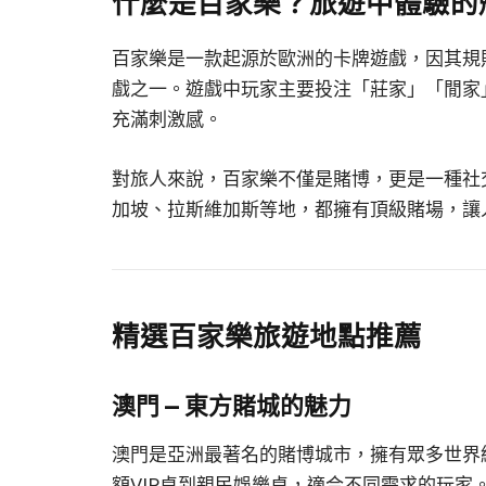
什麼是百家樂？旅遊中體驗的
百家樂是一款起源於歐洲的卡牌遊戲，因其規
戲之一。遊戲中玩家主要投注「莊家」「閒家
充滿刺激感。
對旅人來說，百家樂不僅是賭博，更是一種社
加坡、拉斯維加斯等地，都擁有頂級賭場，讓
精選百家樂旅遊地點推薦
澳門 — 東方賭城的魅力
澳門是亞洲最著名的賭博城市，擁有眾多世界
額VIP桌到親民娛樂桌，適合不同需求的玩