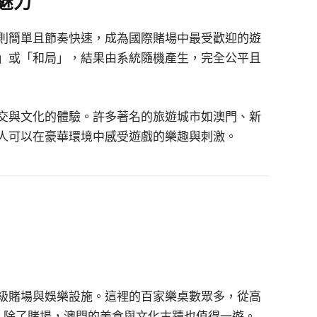
魅力
則簡單且節奏快速，成為國際賭場中最受歡迎的遊
」或「和局」，結果由系統隨機產生，完全公平且
交與文化的體驗。許多著名的旅遊城市如澳門、新
人可以在豪華環境中感受遊戲的樂趣與刺激。
級賭場與娛樂設施。這裡的百家樂桌數眾多，從高
家。除了賭場，澳門的美食與文化古蹟也值得一遊。