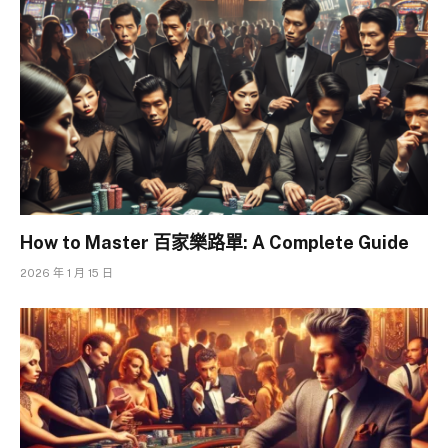
How to Master 百家樂路單: A Complete Guide
2026 年 1 月 15 日