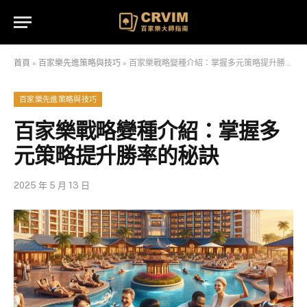
首頁
»
百家樂先進策略與技巧
»
百家樂戰略變種介紹：掌握多元策略提升勝率的秘訣
百家樂先進策略與技巧
百家樂戰略變種介紹：掌握多
元策略提升勝率的秘訣
2025 年 5 月 13 日