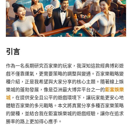
引言
作為一名長期研究百家樂的玩家，我深知這款經典博彩遊
戲不僅靠運氣，更需要策略的調整與變通。百家樂戰略變
種介紹，正是我希望與大家分享的核心主題。隨著線上娛
樂城的蓬勃發展，像是亞洲最大博弈平台之一的
鉅富娛樂
城
，在提供安全且公平的遊戲環境下，讓玩家能更安心地
體驗百家樂的多元戰略。本文將真實分享多種百家樂策略
的變種，並結合我在鉅富娛樂城的遊戲經驗，讓你在追求
勝率的路上更加得心應手。