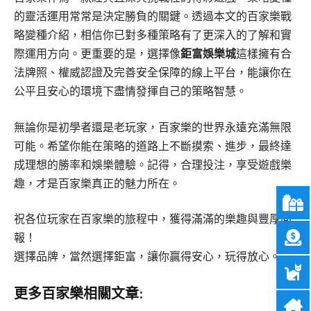
的靈活運用常常是決定勝負的關鍵。透過本文的百家樂戰
略變種介紹，相信你已對多種策略有了更深入的了解和實
際運用方向。更重要的是，選擇像
鉅富娛樂城
這樣擁有合
法牌照、權威認證及完善安全保障的線上平台，能讓你在
公平且安心的環境下盡情發揮自己的策略智慧。
無論你是初學者還是老玩家，百家樂的世界永遠充滿無限
可能。希望你能在策略的道路上不斷摸索、進步，最終達
成理想的勝率和娛樂體驗。記得，合理投注，享受遊戲樂
趣，才是百家樂真正的魅力所在。
祝各位玩家在百家樂的旅程中，獲得滿滿的樂趣與豐厚回
報！
選擇品牌，當然選擇鉅富，讓你贏得安心，玩得放心。
更多百家樂相關文章: