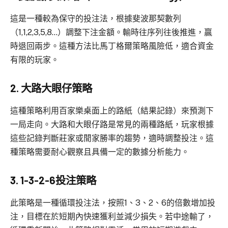
這是一種較為保守的投注法，根據斐波那契數列
（1,1,2,3,5,8…）調整下注金額。輸時往序列往後推進，贏
時退回兩步。這種方法比馬丁格爾策略風險低，適合資金
有限的玩家。
2. 大路大眼仔策略
這種策略利用百家樂桌面上的路紙（結果記錄）來預測下
一局走向。大路和大眼仔路是常見的兩種路紙，玩家根據
這些記錄判斷莊家或閒家勝率的趨勢，適時調整投注。這
種策略需要耐心觀察且具備一定的數據分析能力。
3. 1-3-2-6投注策略
此策略是一種循環投注法，按照1、3、2、6的倍數增加投
注，目標在於短期內快速獲利並減少損失。若中途輸了，