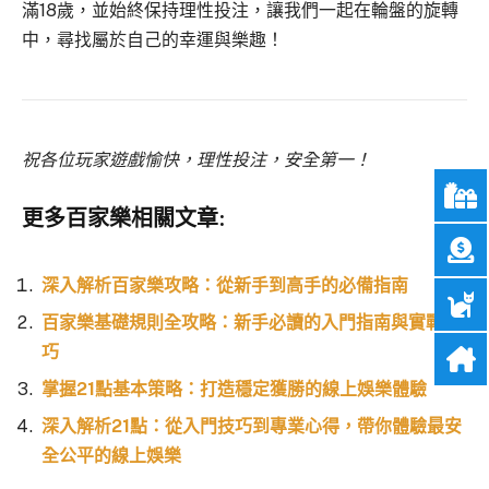
滿18歲，並始終保持理性投注，讓我們一起在輪盤的旋轉
中，尋找屬於自己的幸運與樂趣！
祝各位玩家遊戲愉快，理性投注，安全第一！
更多百家樂相關文章:
深入解析百家樂攻略：從新手到高手的必備指南
百家樂基礎規則全攻略：新手必讀的入門指南與實戰技
巧
掌握21點基本策略：打造穩定獲勝的線上娛樂體驗
深入解析21點：從入門技巧到專業心得，帶你體驗最安
全公平的線上娛樂