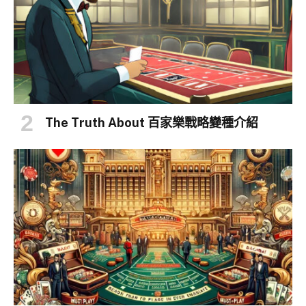
The Truth About 百家樂戰略變種介紹