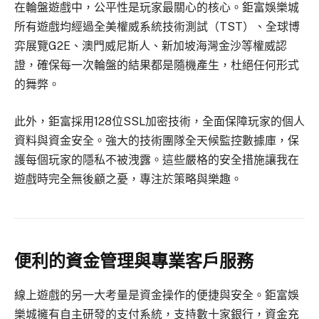
在輪盤遊戲中，公平性是玩家最關心的核心。鉅富娛樂城
所有遊戲均經過全美權威系統技術測試（TST）、全球博
弈展覽G2E、澳門威尼斯人、新加坡海灣金沙等權威認
證，確保每一次輪盤的結果都是隨機產生，杜絕任何形式
的舞弊。
此外，鉅富採用128位SSL加密技術，全面保障玩家的個人
資料與資金安全。強大的技術團隊全天候監控數據庫，保
護每個玩家的隱私不被洩露。這些嚴格的安全措施讓我在
遊戲時完全無後顧之憂，專注於策略與樂趣。
便利的資金管理與專業客戶服務
線上遊戲的另一大考量是資金操作的便捷與安全。鉅富娛
樂城擁有自主研發的支付系統，支持數十家銀行，資金充