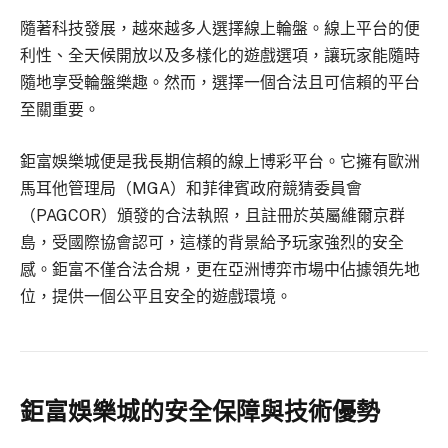
隨著科技發展，越來越多人選擇線上輪盤。線上平台的便
利性、全天候開放以及多樣化的遊戲選項，讓玩家能隨時
隨地享受輪盤樂趣。然而，選擇一個合法且可信賴的平台
至關重要。
鉅富娛樂城便是我長期信賴的線上博彩平台。它擁有歐洲
馬耳他管理局（MGA）和菲律賓政府競猜委員會
（PAGCOR）頒發的合法執照，且註冊於英屬維爾京群
島，受國際協會認可，這樣的背景給予玩家強烈的安全
感。鉅富不僅合法合規，更在亞洲博弈市場中佔據領先地
位，提供一個公平且安全的遊戲環境。
鉅富娛樂城的安全保障與技術優勢