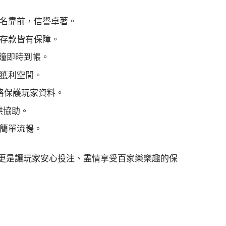
名靠前，信譽卓著。
存款皆有保障。
分鐘即時到帳。
獲利空間。
嚴格保護玩家資料。
供協助。
簡單流暢。
更是讓玩家安心投注、盡情享受百家樂樂趣的保