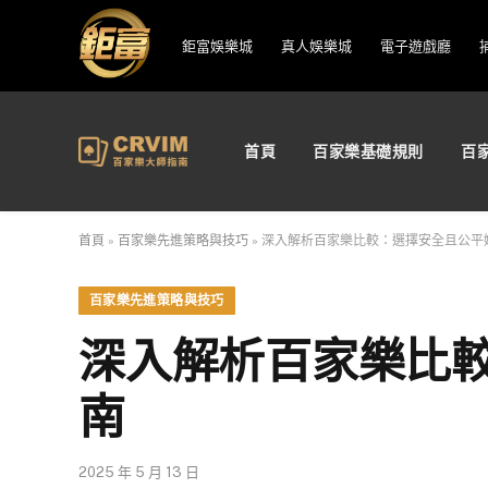
鉅富娛樂城
真人娛樂城
電子遊戲廳
首頁
百家樂基礎規則
百
首頁
»
百家樂先進策略與技巧
»
深入解析百家樂比較：選擇安全且公平
百家樂先進策略與技巧
深入解析百家樂比
南
2025 年 5 月 13 日