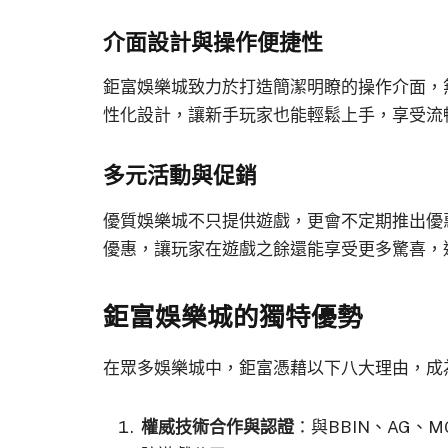
介面設計與操作便捷性
鉅富娛樂城致力於打造簡潔明瞭的操作介面，
性化設計，讓新手玩家也能輕鬆上手，享受流
多元活動與促銷
優質娛樂城不只提供遊戲，更會不定期推出優
優惠，讓玩家在遊戲之餘還能享受更多驚喜，
鉅富娛樂城的獨特優勢
在眾多娛樂城中，鉅富憑藉以下八大理由，成
權威技術合作與認證
：與BBIN、AG、