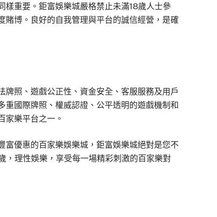
同樣重要。鉅富娛樂城嚴格禁止未滿18歲人士參
度賭博。良好的自我管理與平台的誠信經營，是確
法牌照、遊戲公正性、資金安全、客服服務及用戶
多重國際牌照、權威認證、公平透明的遊戲機制和
百家樂平台之一。
豐富優惠的百家樂娛樂城，鉅富娛樂城絕對是您不
周歲，理性娛樂，享受每一場精彩刺激的百家樂對