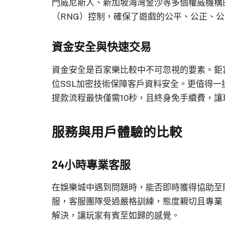
門威尼斯人、新加坡海灣金沙等多個權威機構
（RNG）控制，確保了遊戲的公平、公正、
資金安全與快速交易
資金安全是百家樂比較中不可忽視的要素。鉅
位SSL加密技術保障客戶資料安全。更值得
提款流程最快僅需10秒，且終身免手續費，
服務與用戶體驗的比較
24小時專業客服
在娛樂城中遇到問題時，能否即時獲得協助至關
服，客服團隊受過嚴格訓練，態度親切且專業
解決，讓玩家有賓至如歸的感覺。