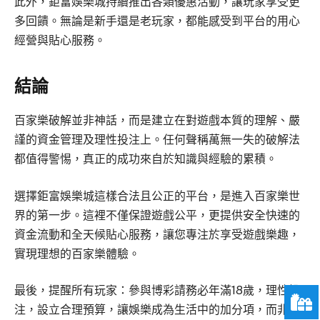
此外，鉅富娛樂城持續推出各類優惠活動，讓玩家享受更
多回饋。無論是新手還是老玩家，都能感受到平台的用心
經營與貼心服務。
結論
百家樂破解並非神話，而是建立在對遊戲本質的理解、嚴
謹的資金管理及理性投注上。任何聲稱萬無一失的破解法
都值得警惕，真正的成功來自於知識與經驗的累積。
選擇鉅富娛樂城這樣合法且公正的平台，是進入百家樂世
界的第一步。這裡不僅保證遊戲公平，更提供安全快速的
資金流動和全天候貼心服務，讓您專注於享受遊戲樂趣，
實現理想的百家樂體驗。
最後，提醒所有玩家：參與博彩請務必年滿18歲，理性投
注，設立合理預算，讓娛樂成為生活中的加分項，而非負