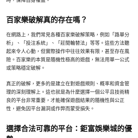
時，保障自身權益。
百家樂破解真的存在嗎？
在網路上，我們常見各種百家樂破解策略，例如「路單分
析」、「投注系統」、「莊閒輪替法」等等。這些方法聽
起來令人心動，但實際操作中往往效果有限，甚至存在風
險。百家樂的本質是隨機性極高的遊戲，無法用單一公式
或策略穩定破解。
真正的破解，更多的是建立在對遊戲規則、概率和資金管
理的深刻理解上。這也就是為什麼選擇一個公平且技術精
良的平台非常重要，才能確保遊戲結果的隨機性與公正
性，避免因平台漏洞或作弊而蒙受損失。
選擇合法可靠的平台：鉅富娛樂城的優