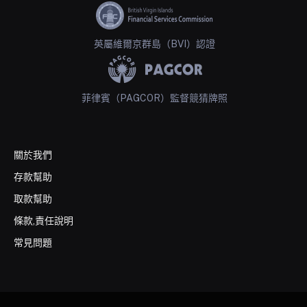
英屬維爾京群島（BVI）認證
菲律賓（PAGCOR）監督競猜牌照
關於我們
存款幫助
取款幫助
條款,責任說明
常見問題