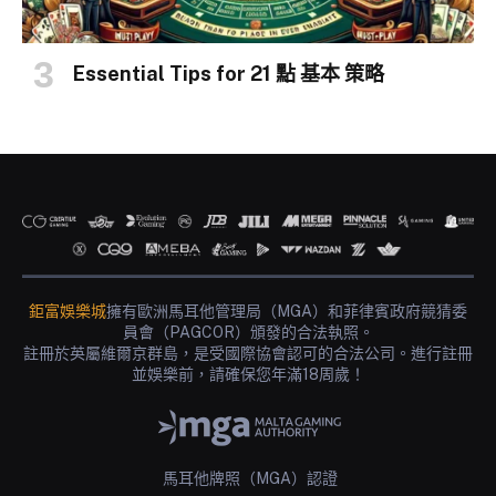
Essential Tips for 21 點 基本 策略
鉅富娛樂城
擁有歐洲馬耳他管理局（MGA）和菲律賓政府競猜委
員會（PAGCOR）頒發的合法執照。
註冊於英屬維爾京群島，是受國際協會認可的合法公司。進行註冊
並娛樂前，請確保您年滿18周歲！
馬耳他牌照（MGA）認證