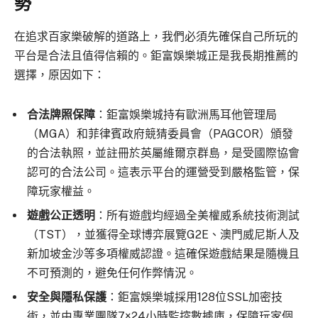
勢
在追求百家樂破解的道路上，我們必須先確保自己所玩的
平台是合法且值得信賴的。鉅富娛樂城正是我長期推薦的
選擇，原因如下：
合法牌照保障
：鉅富娛樂城持有歐洲馬耳他管理局
（MGA）和菲律賓政府競猜委員會（PAGCOR）頒發
的合法執照，並註冊於英屬維爾京群島，是受國際協會
認可的合法公司。這表示平台的運營受到嚴格監管，保
障玩家權益。
遊戲公正透明
：所有遊戲均經過全美權威系統技術測試
（TST），並獲得全球博弈展覽G2E、澳門威尼斯人及
新加坡金沙等多項權威認證。這確保遊戲結果是隨機且
不可預測的，避免任何作弊情況。
安全與隱私保護
：鉅富娛樂城採用128位SSL加密技
術，並由專業團隊7×24小時監控數據庫，保障玩家個