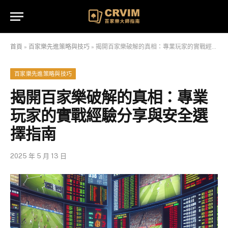
首頁
»
百家樂先進策略與技巧
»
揭開百家樂破解的真相：專業玩家的實戰經驗分享與安全選擇指南
百家樂先進策略與技巧
揭開百家樂破解的真相：專業
玩家的實戰經驗分享與安全選
擇指南
2025 年 5 月 13 日