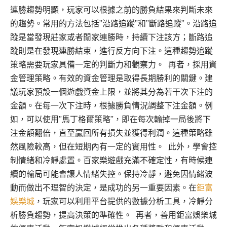
連勝趨勢明顯，玩家可以根據之前的勝負結果來判斷未來
的趨勢。常用的方法包括”沿路追蹤”和”斷路追蹤”。沿路追
蹤是當發現莊家或者閒家連勝時，持續下注該方；斷路追
蹤則是在發現連勝結束，進行反方向下注。這種趨勢追蹤
策略需要玩家具備一定的判斷力和觀察力。 再者，採用資
金管理策略。有效的資金管理是取得長期勝利的關鍵。建
議玩家預設一個遊戲資金上限，並將其分為若干次下注的
金額。在每一次下注時，根據勝負情況調整下注金額。例
如，可以使用”馬丁格爾策略”，即在每次輸掉一局後將下
注金額翻倍，直至贏回所有損失並獲得利潤。這種策略雖
然風險較高，但在短期內有一定的實用性。 此外，學會控
制情緒和冷靜處置。百家樂遊戲充滿不確定性，有時候連
續的輸局可能會讓人情緒失控。保持冷靜，避免因情緒波
動而做出不理智的決定，是成功的另一重要因素。在
鉅富
娛樂城
，玩家可以利用平台提供的數據分析工具，冷靜分
析勝負趨勢，提高決策的準確性。 再者，善用鉅富娛樂城