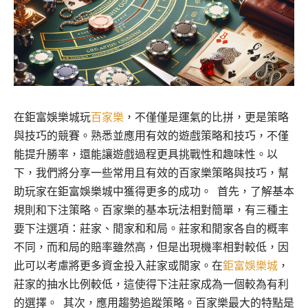
在鉅富娛樂城玩
百家樂
，不僅僅是運氣的比拼，更是策略
與技巧的競賽。熟悉並應用有效的遊戲策略和技巧，不僅
能提升勝率，還能讓遊戲過程更具挑戰性和趣味性。以
下，我們將分享一些常用且有效的百家樂策略與技巧，幫
助玩家在鉅富娛樂城中獲得更多的成功。 首先，了解基本
規則和下注策略。百家樂的基本玩法相對簡單，有三種主
要下注選項：莊家、閒家和和局。莊家和閒家各自的概率
不同，而和局的賠率雖然高，但是出現機率相對較低，因
此可以考慮將更多資金投入莊家或閒家。在
鉅富娛樂城
，
莊家的抽水比例較低，這使得下注莊家成為一個較為有利
的選擇。 其次，應用趨勢追蹤策略。百家樂最大的特點是