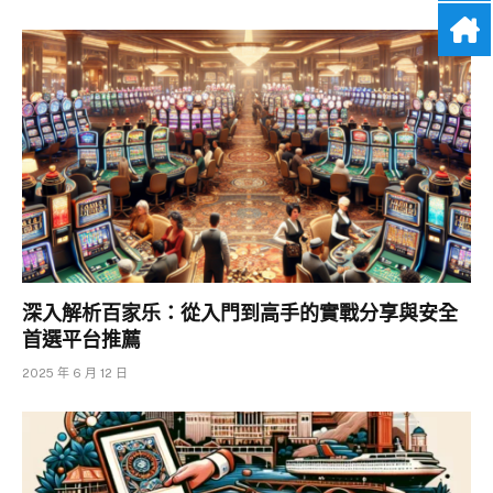
深入解析百家乐：從入門到高手的實戰分享與安全
首選平台推薦
2025 年 6 月 12 日