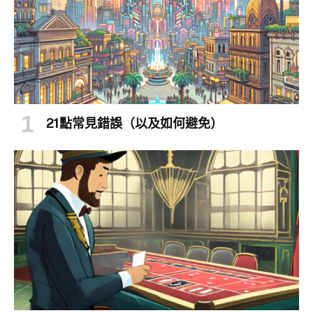
21點常見錯誤（以及如何避免）