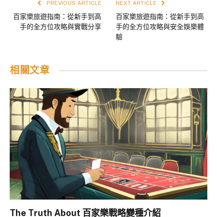
PREVIOUS ARTICLE
NEXT ARTICLE
百家樂旅遊指南：從新手到高
百家樂旅遊指南：從新手到高
手的全方位攻略與實戰分享
手的全方位攻略與安全娛樂體
驗
相關文章
The Truth About 百家樂戰略變種介紹