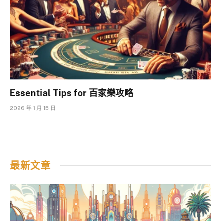
Essential Tips for 百家樂攻略
2026 年 1 月 15 日
最新文章