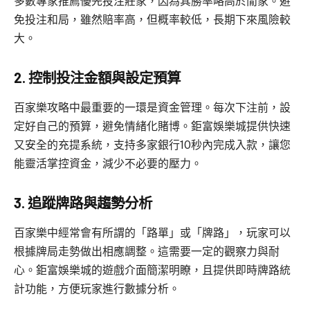
多數專家推薦優先投注莊家，因為其勝率略高於閒家。避
免投注和局，雖然賠率高，但概率較低，長期下來風險較
大。
2. 控制投注金額與設定預算
百家樂攻略中最重要的一環是資金管理。每次下注前，設
定好自己的預算，避免情緒化賭博。鉅富娛樂城提供快速
又安全的充提系統，支持多家銀行10秒內完成入款，讓您
能靈活掌控資金，減少不必要的壓力。
3. 追蹤牌路與趨勢分析
百家樂中經常會有所謂的「路單」或「牌路」，玩家可以
根據牌局走勢做出相應調整。這需要一定的觀察力與耐
心。鉅富娛樂城的遊戲介面簡潔明瞭，且提供即時牌路統
計功能，方便玩家進行數據分析。