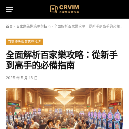
首頁
»
百家樂先進策略與技巧
»
全面解析百家樂攻略：從新手到高手的必備指南
百家樂先進策略與技巧
全面解析百家樂攻略：從新手
到高手的必備指南
2025 年 5 月 13 日