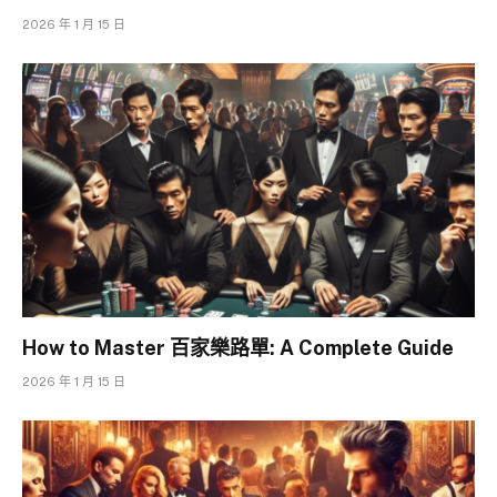
2026 年 1 月 15 日
How to Master 百家樂路單: A Complete Guide
2026 年 1 月 15 日