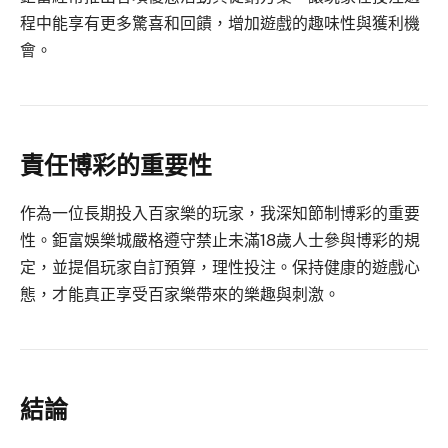
程中能享有更多驚喜和回饋，增加遊戲的趣味性與獲利機
會。
責任博彩的重要性
作為一位長期投入百家樂的玩家，我深知節制博彩的重要
性。鉅富娛樂城嚴格遵守禁止未滿18歲人士參與博彩的規
定，並提倡玩家自訂預算，理性投注。保持健康的遊戲心
態，才能真正享受百家樂帶來的樂趣與刺激。
結論