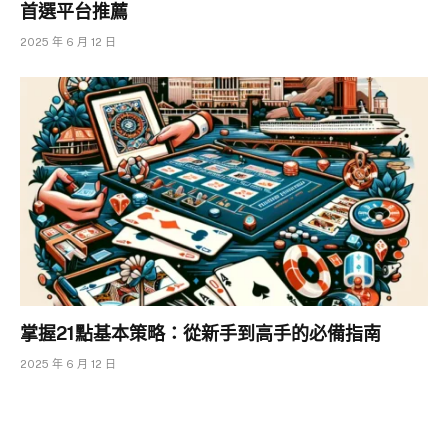
首選平台推薦
2025 年 6 月 12 日
掌握21點基本策略：從新手到高手的必備指南
2025 年 6 月 12 日