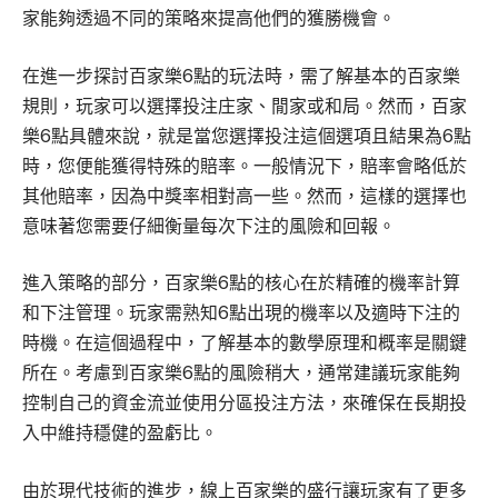
家能夠透過不同的策略來提高他們的獲勝機會。
在進一步探討百家樂6點的玩法時，需了解基本的百家樂
規則，玩家可以選擇投注庄家、閒家或和局。然而，百家
樂6點具體來說，就是當您選擇投注這個選項且結果為6點
時，您便能獲得特殊的賠率。一般情況下，賠率會略低於
其他賠率，因為中獎率相對高一些。然而，這樣的選擇也
意味著您需要仔細衡量每次下注的風險和回報。
進入策略的部分，百家樂6點的核心在於精確的機率計算
和下注管理。玩家需熟知6點出現的機率以及適時下注的
時機。在這個過程中，了解基本的數學原理和概率是關鍵
所在。考慮到百家樂6點的風險稍大，通常建議玩家能夠
控制自己的資金流並使用分區投注方法，來確保在長期投
入中維持穩健的盈虧比。
由於現代技術的進步，線上百家樂的盛行讓玩家有了更多