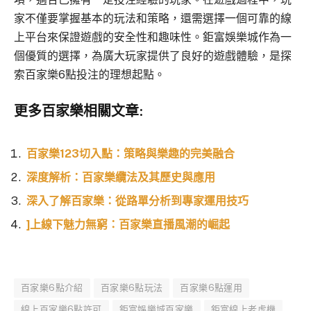
家不僅要掌握基本的玩法和策略，還需選擇一個可靠的線
上平台來保證遊戲的安全性和趣味性。鉅富娛樂城作為一
個優質的選擇，為廣大玩家提供了良好的遊戲體驗，是探
索百家樂6點投注的理想起點。
更多百家樂相關文章:
百家樂123切入點：策略與樂趣的完美融合
深度解析：百家樂纜法及其歷史與應用
深入了解百家樂：從路單分析到專家運用技巧
]上線下魅力無窮：百家樂直播風潮的崛起
百家樂6點介紹
百家樂6點玩法
百家樂6點運用
線上百家樂6點許可
鉅富娛樂城百家樂
鉅富線上老虎機