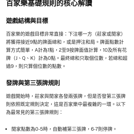
百家樂基礎規則的核心解讀
遊戲結構與目標
百家樂的遊戲目標非常直接：下注哪一方（莊家或閒家）
將獲得接近9點的牌面總和，或是押注和局。牌面點數計
算方式簡單，A計為1點，2至9按牌面值計算，10及所有花
牌（J、Q、K）計為0點。最終總和只取個位數，若總和超
過9，則只算個位數的點數。
發牌與第三張牌規則
遊戲開始時，莊家與閒家各發兩張牌，但是否發第三張牌
則依照既定規則決定，這是百家樂中最複雜的一環。以下
為最常見的第三張牌規則：
閒家點數為0-5時，自動補第三張牌，6-7則停牌。