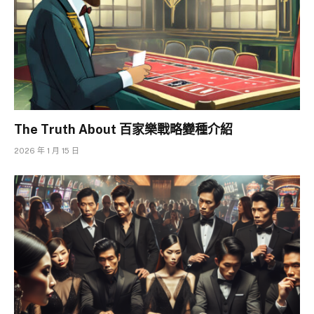
The Truth About 百家樂戰略變種介紹
2026 年 1 月 15 日