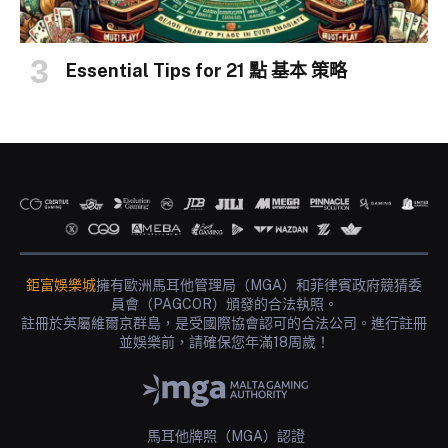
Essential Tips for 21 點 基本 策略
鉅富娛樂城
擁有歐洲馬耳他管理局（MGA）和菲律賓政府競猜委
員會（PAGCOR）頒發的合法執照。
註冊於英屬維爾京群島，是受國際協會認可的合法公司。進行註冊
並娛樂前，請確保您年滿18周歲！
馬耳他牌照（MGA）認證