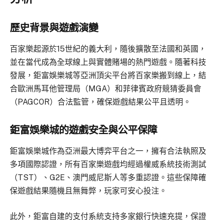
歷史背景與遊戲演變
百家樂起源於15世紀的義大利，隨後擴散至法國和英國，
並在當代成為全球線上與實體賭場的熱門遊戲。隨著科技
發展，鉅富娛樂城等亞洲頂尖平台將百家樂搬到線上，結
合歐洲馬耳他管理局（MGA）和菲律賓政府競猜委員會
（PAGCOR）合法監管，確保遊戲結果公平且透明。
鉅富娛樂城的遊戲安全與公平保障
鉅富娛樂城作為亞洲最大博弈平台之一，擁有合法執照及
多項國際認證，所有百家樂遊戲均經過權威系統技術測試
（TST）、G2E、澳門威尼斯人等多重認證。這些保障確
保遊戲結果隨機且無舞弊，玩家可安心投注。
此外，鉅富自建的支付系統支持多家銀行快速充提，保證