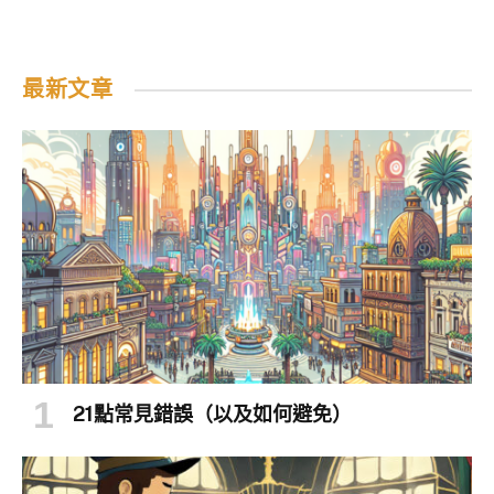
最新文章
21點常見錯誤（以及如何避免）