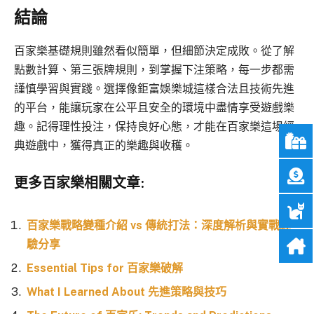
結論
百家樂基礎規則雖然看似簡單，但細節決定成敗。從了解
點數計算、第三張牌規則，到掌握下注策略，每一步都需
謹慎學習與實踐。選擇像鉅富娛樂城這樣合法且技術先進
的平台，能讓玩家在公平且安全的環境中盡情享受遊戲樂
趣。記得理性投注，保持良好心態，才能在百家樂這場經
典遊戲中，獲得真正的樂趣與收穫。
更多百家樂相關文章:
百家樂戰略變種介紹 vs 傳統打法：深度解析與實戰經
驗分享
Essential Tips for 百家樂破解
What I Learned About 先進策略與技巧