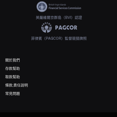
英屬維爾京群島（BVI）認證
菲律賓（PAGCOR）監督競猜牌照
關於我們
存款幫助
取款幫助
條款,責任說明
常見問題