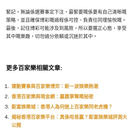
緊記，無論係選賽事定下注，最緊要嘅係要有自己清晰嘅
策略，並且確保博彩嘅過程係可控、負責任同埋愉悅嘅。
最後，記住博彩可能涉及到風險，所以要擺正心態，享受
其中嘅樂趣，切勿過分依賴或沉迷於其中。
更多百家樂相關文章:
運動賽事與百家樂博弈：新一波娛樂熱潮
香港百家樂與現金網：贏盡掌聲嘅秘密
鉅富娛樂城：香港人為何迷上百家樂同老虎機？
揭秘香港百家樂平台：真係咁易贏？鉅富娛樂城評測大
公開