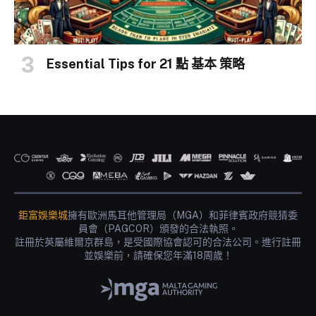
Essential Tips for 21 點 基本 策略
鉅富娛樂城
擁有歐洲馬耳他管理局（MGA）和菲律賓政府競猜委
員會（PAGCOR）頒發的合法執照。
註冊於英屬維爾京群島，是受國際協會認可的合法公司。進行註冊
並娛樂前，請確保您年滿18周歲！