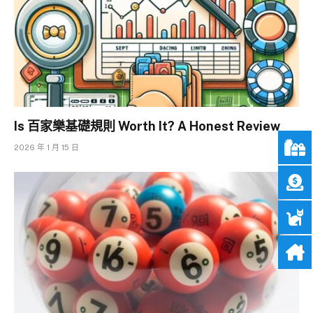
Is 百家樂基礎規則 Worth It? A Honest Review
2026 年 1 月 15 日