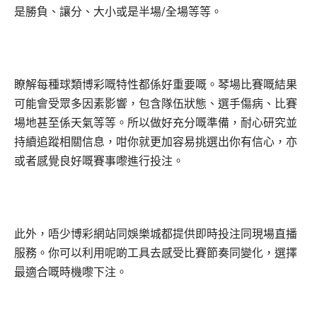
是勝負、讓分、大小或是半場/全場等等。
瞭解每種球類博彩嘅特性都係好重要嘅。琴場比賽嘅結果
可能會受眾多因素影響，包含隊伍狀態、選手傷病、比賽
場地甚至係天氣等等。所以做好充分嘅準備，耐心研究並
持續追蹤相關信息，咁你就更加容易挑選出你有信心，亦
或者感覺良好嘅賽事嚟進行投注。
此外，唔少博彩網站同娛樂城都提供即時投注同現場直播
服務。你可以利用呢啲工具去感受比賽節奏同變化，選擇
最適合嘅時機嚟下注。