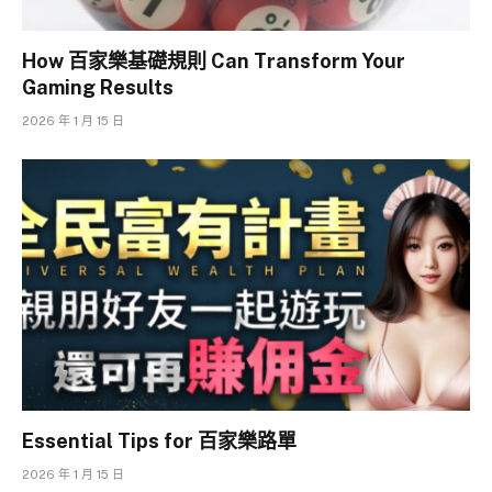
How 百家樂基礎規則 Can Transform Your
Gaming Results
2026 年 1 月 15 日
Essential Tips for 百家樂路單
2026 年 1 月 15 日