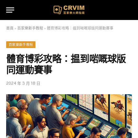
首頁
»
百家樂新手教程
»
體育博彩攻略：揾到啱嘅球版同運動賽事
百家樂新手教程
體育博彩攻略：揾到啱嘅球版
同運動賽事
2024 年 3 月 18 日