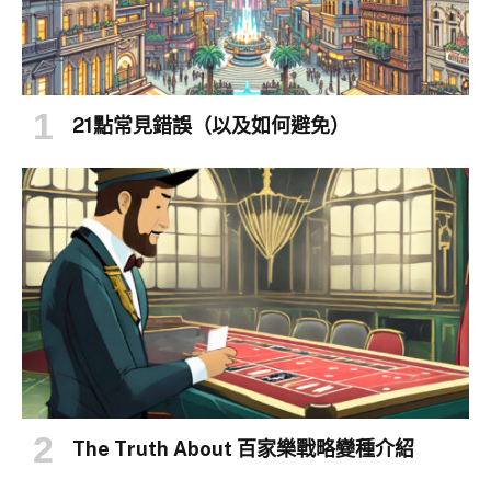
21點常見錯誤（以及如何避免）
The Truth About 百家樂戰略變種介紹