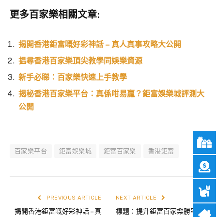
更多百家樂相關文章:
揭開香港鉅富嘅好彩神話 – 真人真事攻略大公開
揾尋香港百家樂頂尖教學同娛樂資源
新手必睇：百家樂快速上手教學
揭秘香港百家樂平台：真係咁易贏？鉅富娛樂城評測大
公開
百家樂平台
鉅富娛樂城
鉅富百家樂
香港鉅富
PREVIOUS ARTICLE
NEXT ARTICLE
揭開香港鉅富嘅好彩神話 – 真
標題：提升鉅富百家樂勝率：