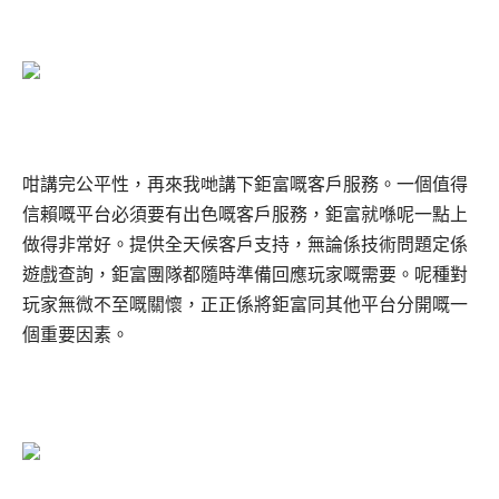
咁講完公平性，再來我哋講下鉅富嘅客戶服務。一個值得
信賴嘅平台必須要有出色嘅客戶服務，鉅富就喺呢一點上
做得非常好。提供全天候客戶支持，無論係技術問題定係
遊戲查詢，鉅富團隊都隨時準備回應玩家嘅需要。呢種對
玩家無微不至嘅關懷，正正係將鉅富同其他平台分開嘅一
個重要因素。