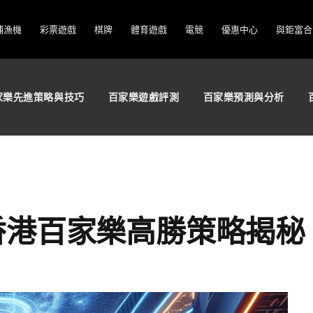
捕漁機
彩票遊戲
棋牌
體育遊戲
電競
優惠中心
與鉅富合
家樂先進策略與技巧
百家樂遊戲評測
百家樂預測與分析
香港百家樂高勝策略揭秘