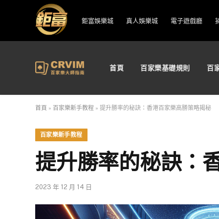
鉅富娛樂城
真人娛樂城
電子遊戲廳
首頁
百家樂基礎規則
百
首頁
»
百家樂新手教程
»
提升勝率的秘訣：香港百家樂高勝策略揭秘
百家樂新手教程
提升勝率的秘訣：
2023 年 12 月 14 日