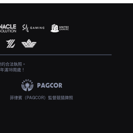
發的合法執照。
年滿18周歲！
菲律賓（PAGCOR）監督競猜牌照