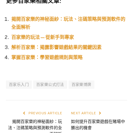
更多百家樂相關文章:
揭開百家樂的神秘面紗：玩法、注碼策略與預測軟件的
全面解析
百家樂的玩法—從新手到專家
解析百家樂：揭露影響遊戲結果的關鍵因素
掌握百家樂：學習遊戲規則與策略
百家乐入门
百家樂公式打法
百家樂博牌
PREVIOUS ARTICLE
NEXT ARTICLE
揭開百家樂的神秘面紗：玩
如何提升百家樂遊戲在賭場中
法、注碼策略與預測軟件的全
勝出的機會