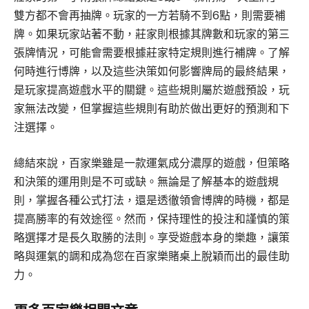
雙方都不會再抽牌。玩家的一方若騎不到6點，則需要補
牌。如果玩家站著不動，莊家則根據其牌數和玩家的第三
張牌情況，可能會需要根據莊家特定規則進行補牌。了解
何時進行博牌，以及這些決策如何影響牌局的最終結果，
是玩家提高遊戲水平的關鍵。這些規則屬於遊戲預設，玩
家無法改變，但掌握這些規則有助於做出更好的預測和下
注選擇。
總結來說，百家樂雖是一款運氣成分濃厚的遊戲，但策略
和決策的運用則是不可或缺。無論是了解基本的遊戲規
則，掌握各種公式打法，還是透徹領會博牌的時機，都是
提高勝率的有效途徑。然而，保持理性的投注和謹慎的策
略選擇才是長久取勝的法則。享受遊戲本身的樂趣，讓策
略與運氣的調和成為您在百家樂賭桌上脫穎而出的最佳助
力。