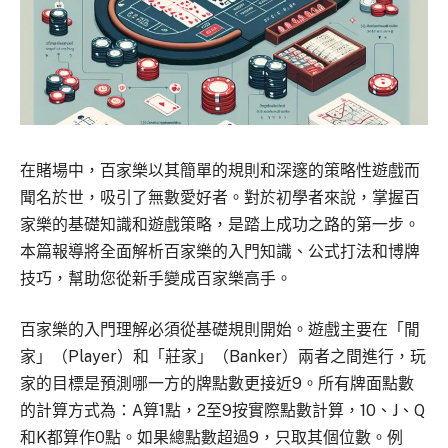
在賭場中，百家樂以其簡單的規則和深邃的策略性遊戲而
聞名於世，吸引了無數愛好者。對於初學者來說，掌握百
家樂的基礎知識和遊戲策略，是踏上成功之路的第一步。
本篇報導將全面解析百家樂的入門知識、公式打法和博牌
技巧，幫助您從新手變成百家樂高手。
百家樂的入門理解必須從基礎規則開始。遊戲主要在「閒
家」（Player）和「莊家」（Banker）兩者之間進行，玩
家的目標是預測哪一方的牌點數更接近9。所有牌面點數
的計算方式為：A算1點，2至9按實際點數計算，10、J、Q
和K都算作0點。如果總點數超過9，只取其個位數。例