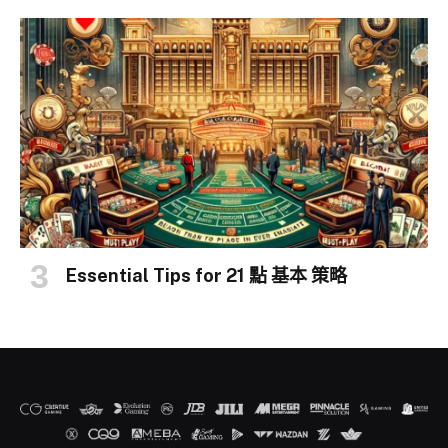
Essential Tips for 21 點 基本 策略