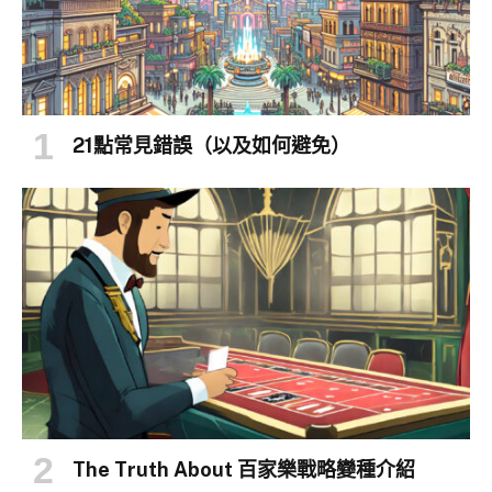
21點常見錯誤（以及如何避免）
The Truth About 百家樂戰略變種介紹