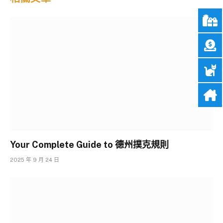
Your Complete Guide to 德州撲克規則
2025 年 9 月 24 日