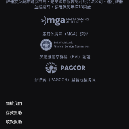
註冊於英屬維爾京群島，是受國際協會認可的合法公司。進行註冊
並娛樂前，請確保您年滿18周歲！
馬耳他牌照（MGA）認證
英屬維爾京群島（BVI）認證
菲律賓（PAGCOR）監督競猜牌照
關於我們
存款幫助
取款幫助