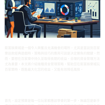
鉅富娛樂城是一個令人興奮且充滿機會的場所，尤其是當說到百家
樂這款經典遊戲時，策略與技巧的應用可說是決定勝負的關鍵。然
而，要想在百家樂中持久並取得長期的收益，合理的資金管理方法
尤為重要。本文將介紹幾種資金管理策略，幫助您在鉅富娛樂城玩
百家樂時，既能最大化您的收益，又能有效降低風險。
首先，設定預算是每一位玩家都應該學會的第一步。無論您是新手