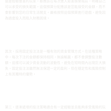
還是經驗豐富的玩家，都應該在每次進入鉅富娛樂城前，明確自己
可以承受的損失範圍。這個預算分配應該是您能接受的金額，而不
會影響到您的日常生活開支。嚴格按照這個預算進行遊戲，避免因
為過度投入而陷入財務困境。
其次，採用固定投注法是一種有效的資金管理方式。在這種策略
中，每次下注的金額都保持相同，無論輸贏，都不會調整投注數
額。這樣可以減少資金流動的波動性，避免在短時間內出現巨大損
失。固定投注法雖然無法保證一定的盈利，但在穩定性和風險控制
上有其獨特的優勢。
第三，逐漸遞增的投注策略適合有一定經驗並且能夠承受風險的玩