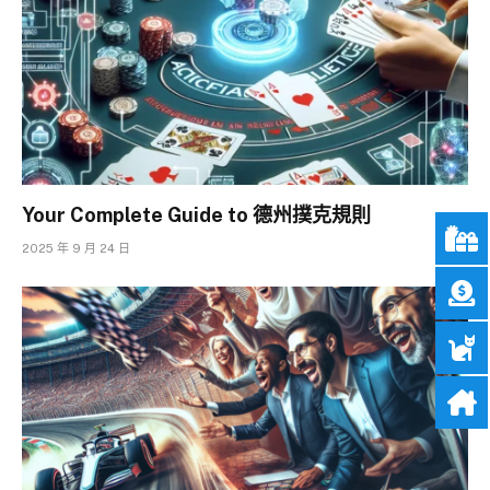
Your Complete Guide to 德州撲克規則
2025 年 9 月 24 日