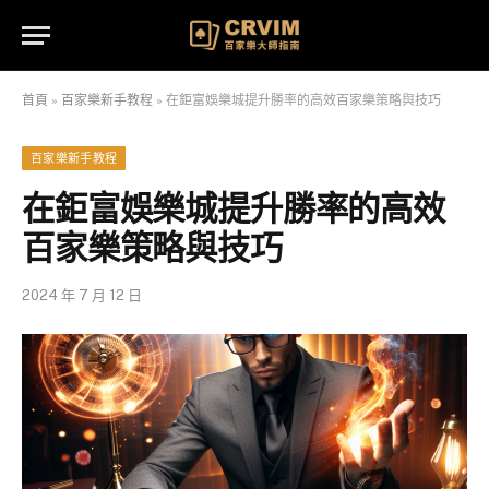
首頁
»
百家樂新手教程
»
在鉅富娛樂城提升勝率的高效百家樂策略與技巧
百家樂新手教程
在鉅富娛樂城提升勝率的高效
百家樂策略與技巧
2024 年 7 月 12 日