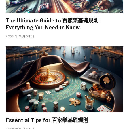
The Ultimate Guide to 百家樂基礎規則:
Everything You Need to Know
2025 年 9 月 24 日
Essential Tips for 百家樂基礎規則