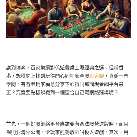
講到博弈，百家樂絕對係遊戲桌上嘅經典之選。但喺香
港，想喺網上找到玩得開心同埋安全嘅
百家樂
，真係一門
學問。有冇老玩家願意分享下心得同那間現金網平台最
正？究竟要點樣辨識到一個適合自己嘅網絡賭場呢？
首先，一個好嘅網絡平台應該要有合法嘅營運牌照，而且
規則要清晰公開，令玩家能夠放心咁投入遊戲。其次，用