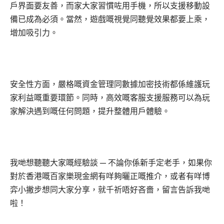
戶界面要友善，而家大家習慣咗用手機，所以支援移動設
備已成為必須。當然，遊戲嘅視覺同聽覺效果都要上乘，
增加吸引力。
安全性方面，嚴格嘅資金管理同數據加密技術都係維護玩
家利益嘅重要環節。同時，高效嘅客服支援服務可以為玩
家解決遇到嘅任何問題，提升整體用戶體驗。
我哋想聽聽大家嘅經驗談 — 不論你係新手定老手，如果你
對於香港嘅百家樂現金網有咩夠曬正嘅推介，或者有咩博
弈小撇步想同大家分享，就千祈唔好吝嗇，留言告訴我哋
啦！