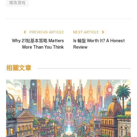
赌场游戏
PREVIOUS ARTICLE
NEXT ARTICLE
Why 21點基本策略 Matters
Is 輪盤 Worth It? A Honest
More Than You Think
Review
相關文章