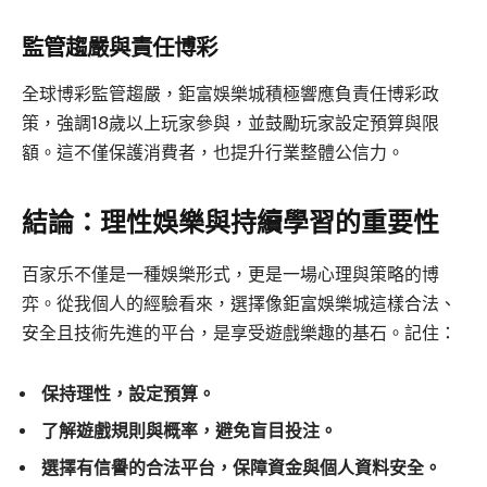
監管趨嚴與責任博彩
全球博彩監管趨嚴，鉅富娛樂城積極響應負責任博彩政
策，強調18歲以上玩家參與，並鼓勵玩家設定預算與限
額。這不僅保護消費者，也提升行業整體公信力。
結論：理性娛樂與持續學習的重要性
百家乐不僅是一種娛樂形式，更是一場心理與策略的博
弈。從我個人的經驗看來，選擇像鉅富娛樂城這樣合法、
安全且技術先進的平台，是享受遊戲樂趣的基石。記住：
保持理性，設定預算。
了解遊戲規則與概率，避免盲目投注。
選擇有信譽的合法平台，保障資金與個人資料安全。