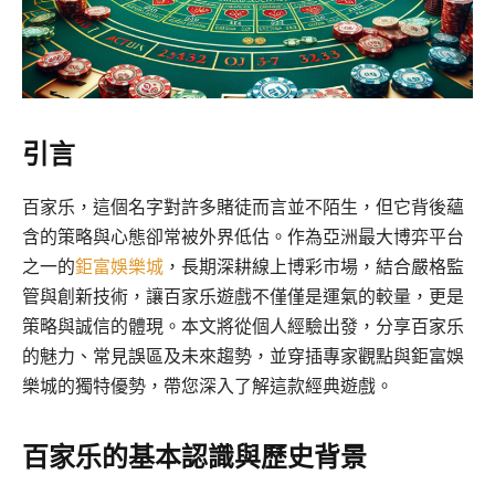
引言
百家乐，這個名字對許多賭徒而言並不陌生，但它背後蘊
含的策略與心態卻常被外界低估。作為亞洲最大博弈平台
之一的
鉅富娛樂城
，長期深耕線上博彩市場，結合嚴格監
管與創新技術，讓百家乐遊戲不僅僅是運氣的較量，更是
策略與誠信的體現。本文將從個人經驗出發，分享百家乐
的魅力、常見誤區及未來趨勢，並穿插專家觀點與鉅富娛
樂城的獨特優勢，帶您深入了解這款經典遊戲。
百家乐的基本認識與歷史背景