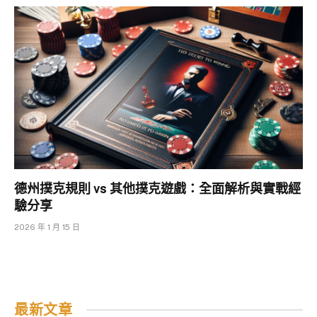
德州撲克規則 vs 其他撲克遊戲：全面解析與實戰經
驗分享
2026 年 1 月 15 日
最新文章