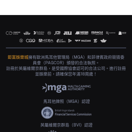
鉅富娛樂城
擁有歐洲馬耳他管理局（MGA）和菲律賓政府競猜委
員會（PAGCOR）頒發的合法執照。
註冊於英屬維爾京群島，是受國際協會認可的合法公司。進行註冊
並娛樂前，請確保您年滿18周歲！
馬耳他牌照（MGA）認證
英屬維爾京群島（BVI）認證