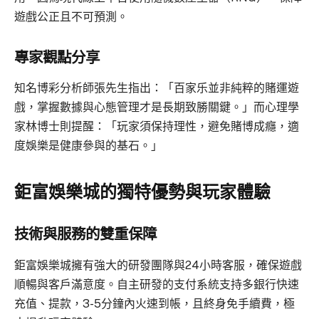
遊戲公正且不可預測。
專家觀點分享
知名博彩分析師張先生指出：「百家乐並非純粹的賭運遊
戲，掌握數據與心態管理才是長期致勝關鍵。」而心理學
家林博士則提醒：「玩家須保持理性，避免賭博成癮，適
度娛樂是健康參與的基石。」
鉅富娛樂城的獨特優勢與玩家體驗
技術與服務的雙重保障
鉅富娛樂城擁有強大的研發團隊與24小時客服，確保遊戲
順暢與客戶滿意度。自主研發的支付系統支持多銀行快速
充值、提款，3-5分鐘內火速到帳，且終身免手續費，極