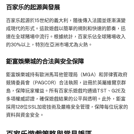
百家乐的起源與發展
百家乐起源於15世紀的義大利，隨後傳入法國並逐漸演變
成現代的形式。這款遊戲以簡單的規則和快速的節奏，迅
速在全球賭場中流行。根據統計，百家乐佔全球賭場收入
的30%以上，特別在亞洲市場尤為火熱。
鉅富娛樂城的合法與安全保障
鉅富娛樂城持有歐洲馬耳他管理局（MGA）和菲律賓政府
競猜委員會（PAGCOR）合法執照，註冊於英屬維爾京群
島，保障玩家權益。所有百家乐遊戲均通過TST、G2E及
多項權威認證，確保遊戲結果的公平與透明。此外，鉅富
採用128位SSL加密技術及嚴格安全管理，保障每位玩家的
資料與資金安全。
百家乐遊戲策略與常見誤區