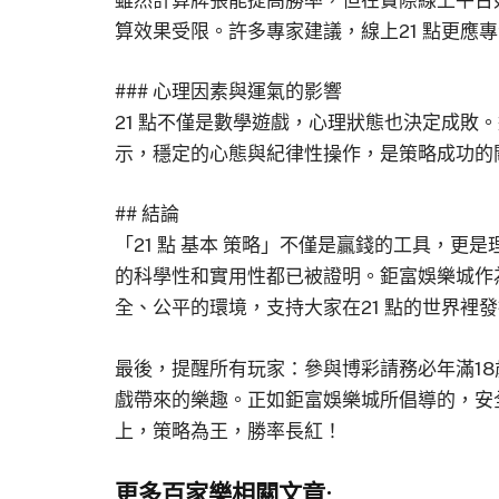
雖然計算牌張能提高勝率，但在實際線上平台
算效果受限。許多專家建議，線上21 點更應
### 心理因素與運氣的影響
21 點不僅是數學遊戲，心理狀態也決定成敗
示，穩定的心態與紀律性操作，是策略成功的
## 結論
「21 點 基本 策略」不僅是贏錢的工具，
的科學性和實用性都已被證明。鉅富娛樂城作
全、公平的環境，支持大家在21 點的世界裡
最後，提醒所有玩家：參與博彩請務必年滿1
戲帶來的樂趣。正如鉅富娛樂城所倡導的，安全
上，策略為王，勝率長紅！
更多百家樂相關文章: