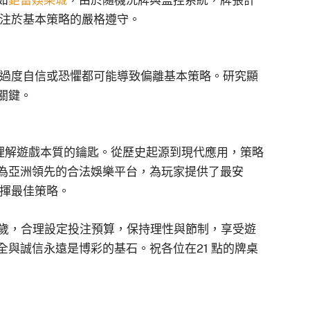
如
鉅富娛樂城
，由於隨機洗牌與監控系統，牌張計
專注於基本策略的嚴格遵守。
。過度自信或恐懼都可能導致偏離基本策略。研究顯
關鍵。
更是理解遊戲本質的鑰匙。從歷史起源到現代應用，策略
為亞洲領先的合法娛樂平台，為玩家提供了最安
發揮最佳策略。
8歲，合理設定投注預算，保持理性與節制，享受遊
與誠信永遠是博彩的基石。祝各位在21 點的牌桌