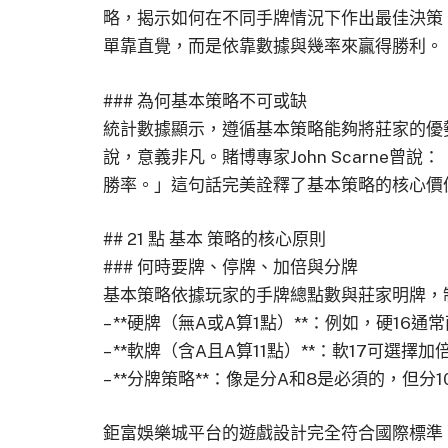
略，揭示如何在不同手牌情況下作出最佳決策。
單靠直覺，而是依靠數據與幾率來贏得勝利。
### 為何基本策略不可或缺
統計數據顯示，遵循基本策略能夠將莊家的優勢
說，意義非凡。賭博專家John Scarne
勝率。」這句話完美詮釋了基本策略的核心價
## 21 點 基本 策略的核心原則
### 何時要牌、停牌、加倍與分牌
基本策略依據玩家的手牌總點數與莊家明牌，
– **硬牌（無A或A算1點）**：例如，硬16
– **軟牌（含A且A算11點）**：軟17可選
– **分牌策略**：像是分A和8是必須的，但分
鉅富娛樂城平台的遊戲設計完全符合國際標準