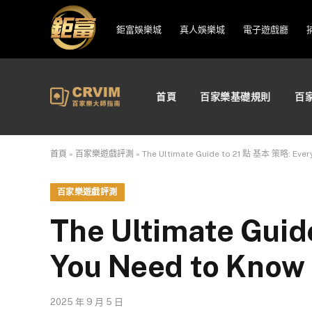
鉅富娛樂城
真人娛樂城
電子遊戲廳
首頁
百家樂基礎規則
百
首頁
»
百家樂遊戲評測
»
The Ultimate Guide to 21 點 基本 策略: Ever
百家樂遊戲評測
The Ultimate Gui
You Need to Know
2025 年 9 月 5 日