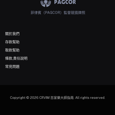
菲律賓（PAGCOR）監督競猜牌照
關於我們
存款幫助
取款幫助
條款,責任說明
常見問題
Copyright © 2026 CRVIM 百家樂大師指南. All rights reserved.