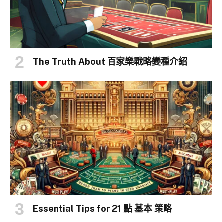
The Truth About 百家樂戰略變種介紹
Essential Tips for 21 點 基本 策略