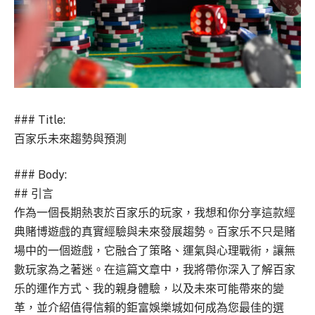
### Title:
百家乐未來趨勢與預測
### Body:
## 引言
作為一個長期熱衷於百家乐的玩家，我想和你分享這款經
典賭博遊戲的真實經驗與未來發展趨勢。百家乐不只是賭
場中的一個遊戲，它融合了策略、運氣與心理戰術，讓無
數玩家為之著迷。在這篇文章中，我將帶你深入了解百家
乐的運作方式、我的親身體驗，以及未來可能帶來的變
革，並介紹值得信賴的鉅富娛樂城如何成為您最佳的選