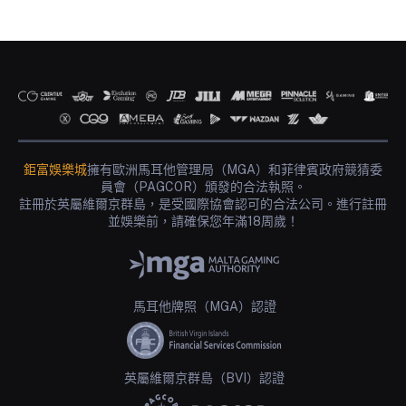
鉅富娛樂城
擁有歐洲馬耳他管理局（MGA）和菲律賓政府競猜委
員會（PAGCOR）頒發的合法執照。
註冊於英屬維爾京群島，是受國際協會認可的合法公司。進行註冊
並娛樂前，請確保您年滿18周歲！
馬耳他牌照（MGA）認證
英屬維爾京群島（BVI）認證