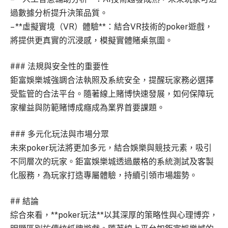
過數據分析提升決策品質。
– **虛擬實境（VR）體驗**：結合VR技術的poker遊戲，
將提供更真實的沉浸感，模擬實體賭桌氛圍。
### 法規與安全性的重要性
鉅富娛樂城強調合法執照及系統安全，提醒玩家務必選擇
受監管的合法平台。隨著線上賭博快速發展，如何保障玩
家權益與防範賭博成癮成為業界首要課題。
### 多元化玩法與市場分眾
未來poker玩法將更加多元，結合娛樂與競技元素，吸引
不同層次的玩家。鉅富娛樂城透過嚴格的系統測試及客製
化服務，為玩家打造專屬體驗，持續引領市場趨勢。
## 結論
綜合來看，**poker玩法**以其深厚的策略性與心理博弈，