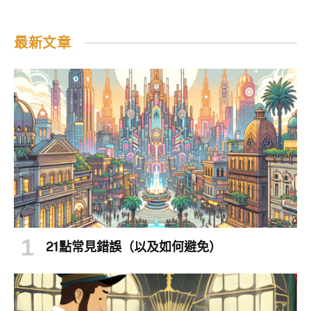
最新文章
21點常見錯誤（以及如何避免）