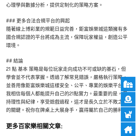
心理學與數據分析，提供定制化的策略方案。
### 更多合法合規平台的興起
隨著線上博彩業的規範日益完善，鉅富娛樂城這類擁有多
國合規認證的平台將成為主流，保障玩家權益，創造公平
環境。
## 結論
21 點 基本 策略是每位玩家走向成功不可或缺的基石，但
學會並不代表掌握。透過了解常見錯誤，嚴格執行策略，
並善用像鉅富娛樂城這樣安全、公平、專業的娛樂平台，
我相信每個人都能提升自己的21點實力。最重要的是，保
持理性與紀律，享受遊戲過程，這才是長久立於不敗之地
的關鍵。祝你在牌桌上大展身手，贏得屬於自己的勝利！
更多百家樂相關文章: