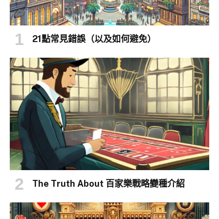
21點常見錯誤（以及如何避免）
The Truth About 百家樂戰略變種介紹