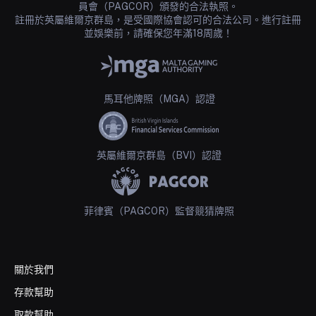
員會（PAGCOR）頒發的合法執照。
註冊於英屬維爾京群島，是受國際協會認可的合法公司。進行註冊
並娛樂前，請確保您年滿18周歲！
馬耳他牌照（MGA）認證
英屬維爾京群島（BVI）認證
菲律賓（PAGCOR）監督競猜牌照
關於我們
存款幫助
取款幫助