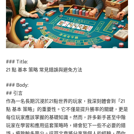
### Title:
21 點 基本 策略 常見錯誤與避免方法
### Body:
## 引言
作為一名長期沉浸於21點世界的玩家，我深刻體會到「21
點 基本 策略」的重要性。它不僅是提升勝率的關鍵，更是
每位玩家應該掌握的基礎知識。然而，許多新手甚至中階
玩家在學習和應用這套策略時，總會犯下一些不必要的錯
誤，導致輸多贏少。這篇文章將分享我個人的經驗，帶你