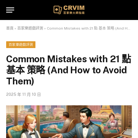
首頁
»
百家樂遊戲評測
»
Common Mistakes with 21 點 基本 策略 (And How to Avoid Them)
百家樂遊戲評測
Common Mistakes with 21 點
基本 策略 (And How to Avoid
Them)
2025 年 11 月 10 日