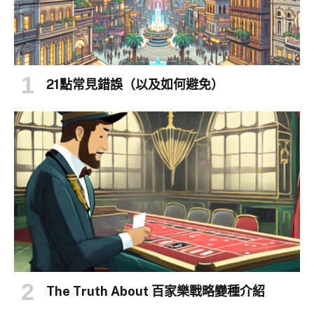
21點常見錯誤（以及如何避免）
The Truth About 百家樂戰略變種介紹