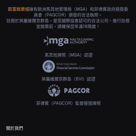
鉅富娛樂城
擁有歐洲馬耳他管理局（MGA）和菲律賓政府競猜委
員會（PAGCOR）頒發的合法執照。
註冊於英屬維爾京群島，是受國際協會認可的合法公司。進行註冊
並娛樂前，請確保您年滿18周歲！
馬耳他牌照（MGA）認證
英屬維爾京群島（BVI）認證
菲律賓（PAGCOR）監督競猜牌照
關於我們