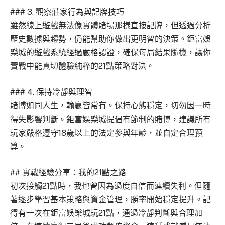
### 3. 觀察莊家行為與記牌技巧
雖然線上遊戲無法像實體賭場那樣直接記牌，但透過分析
歷史數據與趨勢，仍能幫助你做出更明智的決策。鉅富娛
樂城的遊戲系統經過嚴格認證，確保每局結果隨機，讓你
實戰中能真切體驗純粹的21點策略對決。
### 4. 保持冷靜與理智
賭博如同人生，輸贏皆常有。保持心態穩定，切勿因一時
得失影響判斷。鉅富娛樂城提倡有節制的賭博，建議所有
玩家嚴格遵守18歲以上的法定參與年齡，並自定合理預
算。
## 實戰經驗分享：我的21點之路
初次接觸21點時，我也曾因為過度自信而連續失利。但隨
著逐步學習基本策略與資金管理，勝率開始穩定提升。記
得有一次在鉅富娛樂城玩21點，通過冷靜判斷與合理加