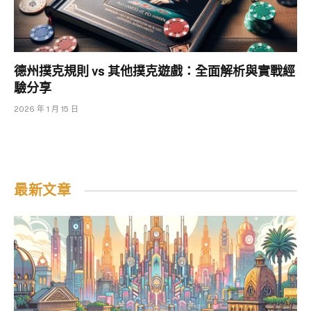
德州撲克規則 vs 其他撲克遊戲：全面解析與實戰經
驗分享
2026 年 1 月 15 日
最新文章