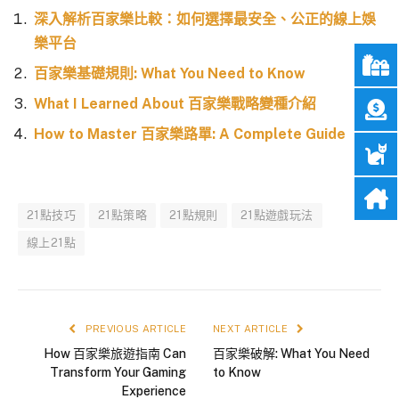
深入解析百家樂比較：如何選擇最安全、公正的線上娛
樂平台
百家樂基礎規則: What You Need to Know
What I Learned About 百家樂戰略變種介紹
How to Master 百家樂路單: A Complete Guide
21點技巧
21點策略
21點規則
21點遊戲玩法
線上21點
PREVIOUS ARTICLE
NEXT ARTICLE
How 百家樂旅遊指南 Can
百家樂破解: What You Need
Transform Your Gaming
to Know
Experience