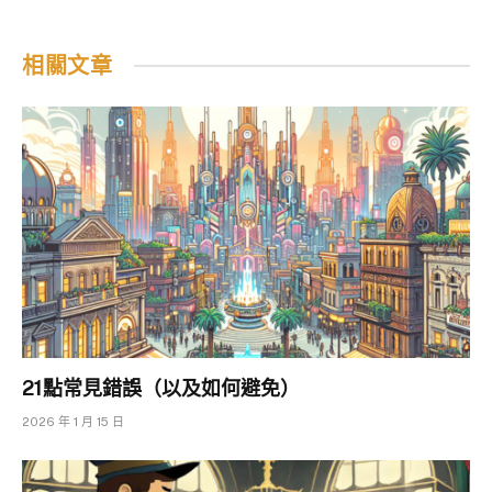
相關文章
21點常見錯誤（以及如何避免）
2026 年 1 月 15 日