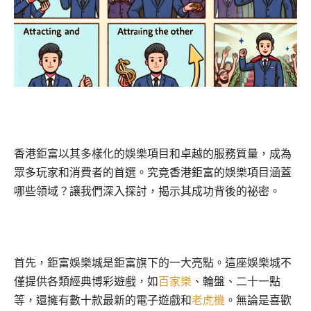
香港鉅富以其多樣化的娛樂項目和卓越的服務質量，成為
眾多玩家和消費者的首選。究竟香港鉅富的娛樂項目涵蓋
哪些領域？讓我們深入探討，揭示其成功背後的祕密。
首先，鉅富娛樂城是鉅富旗下的一大亮點。這座娛樂城不
僅提供各類經典博彩遊戲，如
百家樂
、輪盤、二十一點
等，還擁有數十款最新的電子遊戲和
老虎機
。無論是喜歡