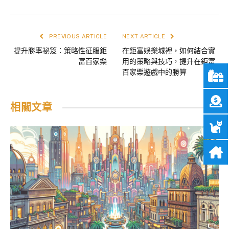
PREVIOUS ARTICLE
NEXT ARTICLE
提升勝率祕笈：策略性征服鉅
在鉅富娛樂城裡，如何結合實
富百家樂
用的策略與技巧，提升在鉅富
百家樂遊戲中的勝算
相關文章