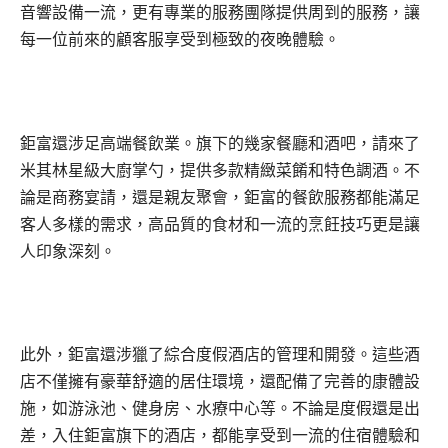
音響設備一流，更有專業的服務團隊提供周到的服務，讓
每一位前來的顧客服享受到極致的夜晚體驗。
鉅富還涉足高端餐飲業。旗下的幾家餐廳和酒吧，請來了
米其林星級大廚掌勺，提供多款精緻菜餚和特色調酒。不
論是商務宴請，還是親友聚會，鉅富的餐飲服務都能滿足
客人多樣的需求，高品質的食材和一流的烹飪技巧更是讓
人印象深刻。
此外，鉅富還涉獵了綜合度假酒店的管理和開發。這些酒
店不僅擁有豪華舒適的居住環境，還配備了完善的康體設
施，如游泳池、健身房、水療中心等。不論是度假還是出
差，入住鉅富旗下的酒店，都能享受到一流的住宿體驗和