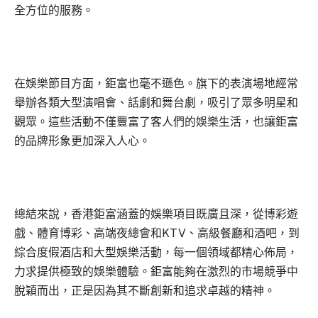
全方位的服務。
在娛樂節目方面，鉅富也毫不遜色。旗下的表演場地經常
舉辦各類大型演唱會、話劇和舞台劇，吸引了眾多明星和
觀眾。這些活動不僅豐富了客人們的娛樂生活，也讓鉅富
的品牌形象更加深入人心。
總結來說，香港鉅富涵蓋的娛樂項目既廣且深，從博彩遊
戲、體育博彩、高端夜總會和KTV、高級餐廳和酒吧，到
綜合度假酒店和大型娛樂活動，每一個領域都精心佈局，
力求提供極致的娛樂體驗。鉅富能夠在激烈的市場競爭中
脫穎而出，正是因為其不斷創新和追求卓越的精神。