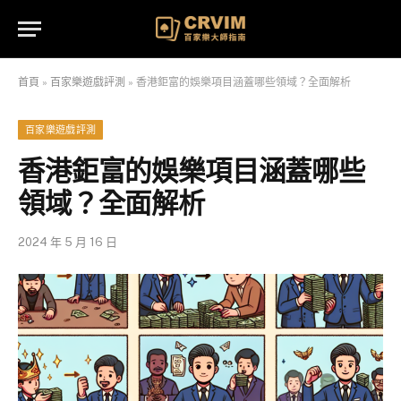
首頁
»
百家樂遊戲評測
»
香港鉅富的娛樂項目涵蓋哪些領域？全面解析
百家樂遊戲評測
香港鉅富的娛樂項目涵蓋哪些
領域？全面解析
2024 年 5 月 16 日