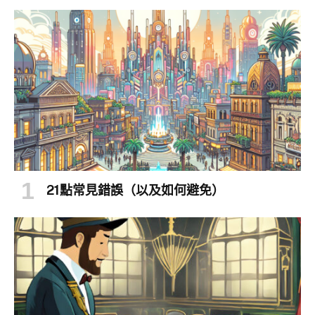
21點常見錯誤（以及如何避免）