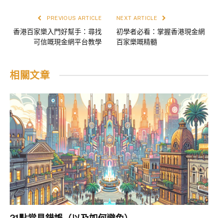
PREVIOUS ARTICLE
NEXT ARTICLE
香港百家樂入門好幫手：尋找
初學者必看：掌握香港現金網
可信嘅現金網平台教學
百家樂嘅精髓
相關文章