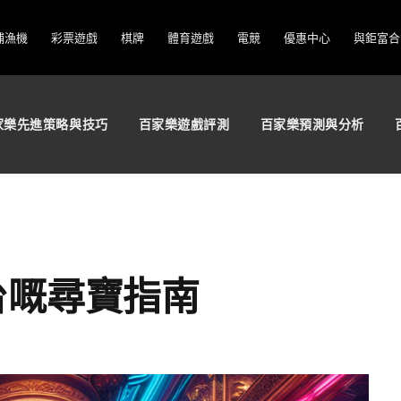
捕漁機
彩票遊戲
棋牌
體育遊戲
電競
優惠中心
與鉅富合
家樂先進策略與技巧
百家樂遊戲評測
百家樂預測與分析
台嘅尋寶指南