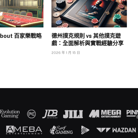
 About 百家樂戰略
德州撲克規則 vs 其他撲克遊
戲：全面解析與實戰經驗分享
2026 年 1 月 15 日