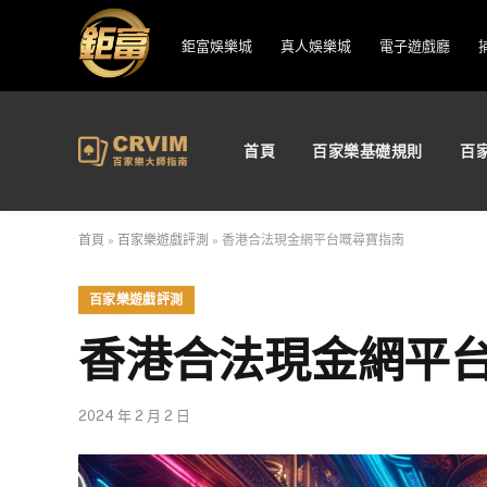
鉅富娛樂城
真人娛樂城
電子遊戲廳
首頁
百家樂基礎規則
百
首頁
»
百家樂遊戲評測
»
香港合法現金網平台嘅尋寶指南
百家樂遊戲評測
香港合法現金網平
2024 年 2 月 2 日