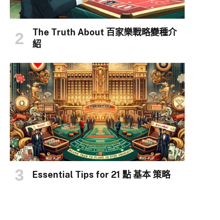
The Truth About 百家樂戰略變種介
紹
Essential Tips for 21 點 基本 策略