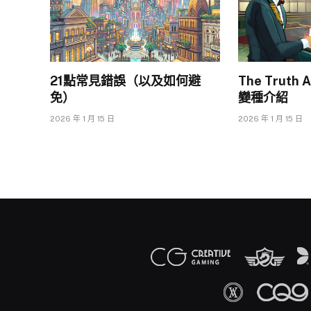
21點常見錯誤（以及如何避
The Truth
免）
變種介紹
2026 年 1 月 15 日
2026 年 1 月 15 日