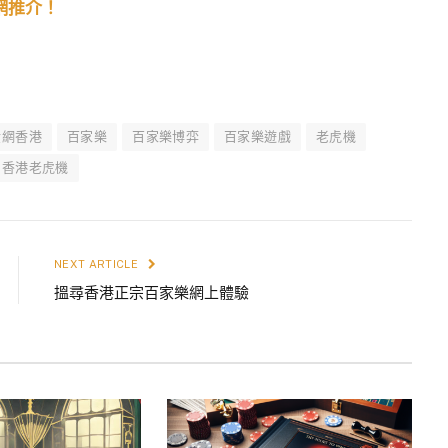
網推介！
金網香港
百家樂
百家樂博弈
百家樂遊戲
老虎機
香港老虎機
NEXT ARTICLE
搵尋香港正宗百家樂網上體驗