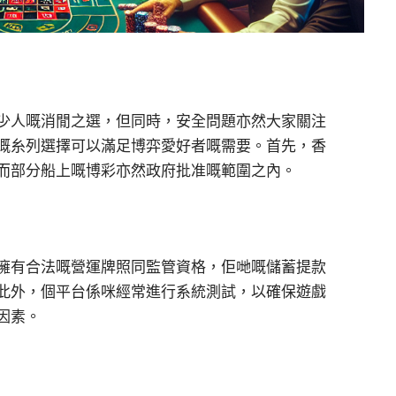
少人嘅消閒之選，但同時，安全問題亦然大家關注
嘅糸列選擇可以滿足博弈愛好者嘅需要。首先，香
而部分船上嘅博彩亦然政府批准嘅範圍之內。
擁有合法嘅營運牌照同監管資格，佢哋嘅儲蓄提款
此外，個平台係咪經常進行系統測試，以確保遊戲
因素。