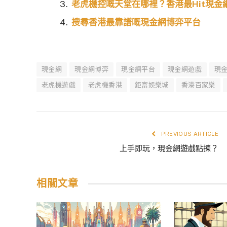
老虎機控嘅天堂在哪裡？香港最Hit現金
搜尋香港最靠譜嘅現金網博弈平台
現金網
現金網博弈
現金網平台
現金網遊戲
現
老虎機遊戲
老虎機香港
鉅富娛樂城
香港百家樂
PREVIOUS ARTICLE
上手即玩，現金網遊戲點揀？
相關文章