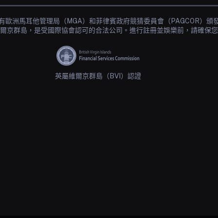
有歐洲馬耳他管理局（MGA）和菲律賓政府競猜委員會（PAGCOR）頒
爾京群島，是受國際協會認可的合法公司。進行註冊並娛樂前，請確保您
英屬維爾京群島（BVI）認證