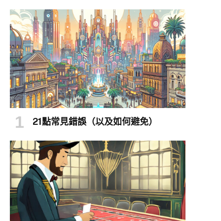
21點常見錯誤（以及如何避免）