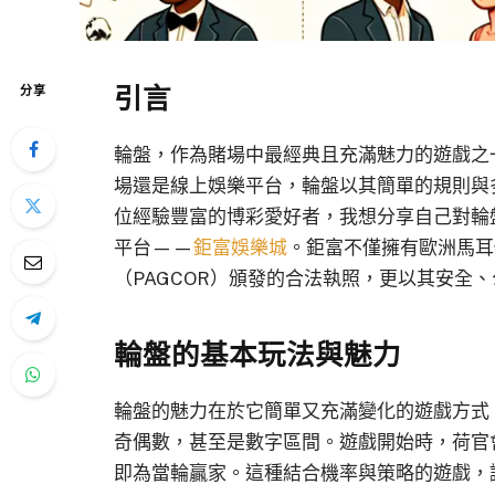
引言
分享
輪盤，作為賭場中最經典且充滿魅力的遊戲之
場還是線上娛樂平台，輪盤以其簡單的規則與
位經驗豐富的博彩愛好者，我想分享自己對輪
平台——
鉅富娛樂城
。鉅富不僅擁有歐洲馬耳
（PAGCOR）頒發的合法執照，更以其安全
輪盤的基本玩法與魅力
輪盤的魅力在於它簡單又充滿變化的遊戲方式
奇偶數，甚至是數字區間。遊戲開始時，荷官
即為當輪贏家。這種結合機率與策略的遊戲，