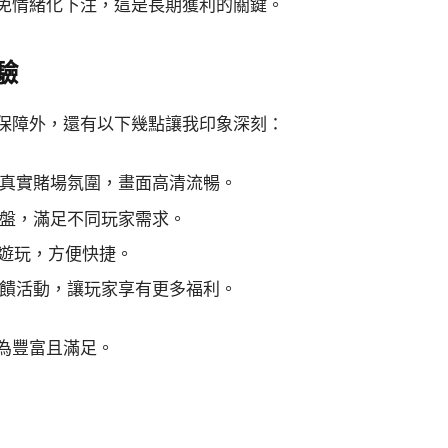
免情緒化下注，這是長期獲利的關鍵。
驗
保障外，還有以下幾點讓我印象深刻：
真實賭場氛圍，畫面高清流暢。
盤，滿足不同玩家需求。
可遊玩，方便快捷。
饋活動，讓玩家享有更多福利。
為豐富且滿足。