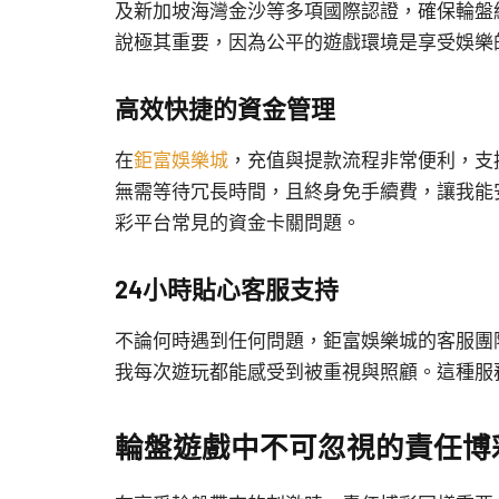
及新加坡海灣金沙等多項國際認證，確保輪盤
說極其重要，因為公平的遊戲環境是享受娛樂
高效快捷的資金管理
在
鉅富娛樂城
，充值與提款流程非常便利，支
無需等待冗長時間，且終身免手續費，讓我能
彩平台常見的資金卡關問題。
24小時貼心客服支持
不論何時遇到任何問題，鉅富娛樂城的客服團
我每次遊玩都能感受到被重視與照顧。這種服
輪盤遊戲中不可忽視的責任博