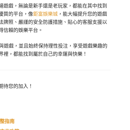
場遊戲，無論是新手還是老玩家，都能在其中找到
優質的平台，像
鉅富娛樂城
，能大幅提升您的遊戲
法牌照、嚴謹的安全防護措施、貼心的客服支援以
得信賴的娛樂平台。
參與遊戲，並且始終保持理性投注，享受遊戲樂趣的
界裡，都能找到屬於自己的幸運與快樂！
期待您的加入！
整指南