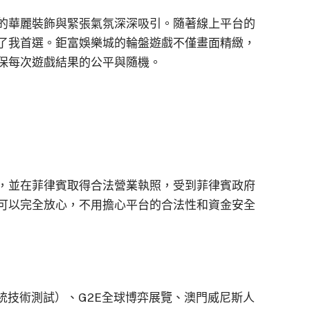
的華麗裝飾與緊張氣氛深深吸引。隨著線上平台的
了我首選。鉅富娛樂城的輪盤遊戲不僅畫面精緻，
保每次遊戲結果的公平與隨機。
，並在菲律賓取得合法營業執照，受到菲律賓政府
可以完全放心，不用擔心平台的合法性和資金安全
統技術測試）、G2E全球博弈展覽、澳門威尼斯人