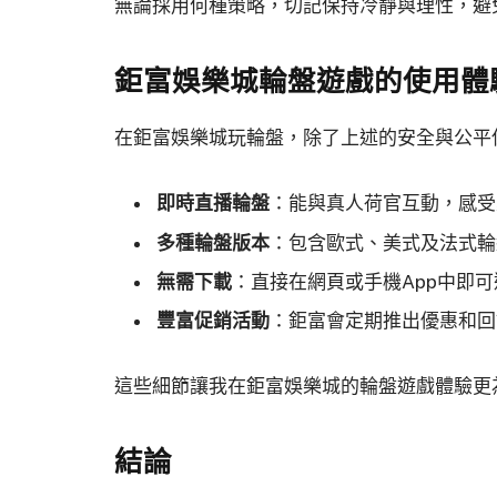
無論採用何種策略，切記保持冷靜與理性，避
鉅富娛樂城輪盤遊戲的使用體
在鉅富娛樂城玩輪盤，除了上述的安全與公平
即時直播輪盤
：能與真人荷官互動，感受
多種輪盤版本
：包含歐式、美式及法式輪
無需下載
：直接在網頁或手機App中即
豐富促銷活動
：鉅富會定期推出優惠和回
這些細節讓我在鉅富娛樂城的輪盤遊戲體驗更
結論