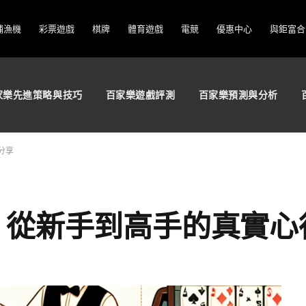
捕漁機
彩票遊戲
棋牌
體育遊戲
電競
優惠中心
與鉅富合
家樂先進策略與技巧
百家樂遊戲評測
百家樂預測與分析
分享
：從新手到高手的真實心