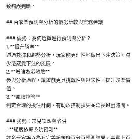
致錯誤判斷。
## 百家樂預測與分析的優劣比較與實務建議
### 優勢：為何選擇進行預測與分析？
1. **提升勝率**
透過數據和趨勢分析，玩家能更理性地做出下注決策，減
少憑感覺下注的風險。
2. **增強遊戲體驗**
參與分析過程，讓遊戲更具挑戰性與趣味性，提升娛樂價
值。
3. **風險控管**
制定合理的投注計劃，有助於控制損失並延長遊戲時間。
### 劣勢：常見誤區與陷阱
– **過度依賴系統預測**
許多玩家誤以為有完美系統能百分百預測結果，事實上百