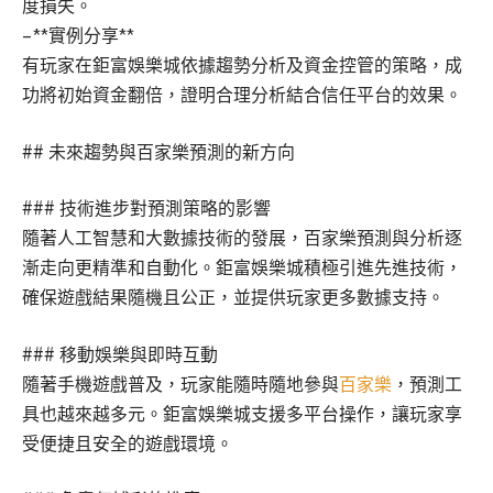
度損失。
– **實例分享**
有玩家在鉅富娛樂城依據趨勢分析及資金控管的策略，成
功將初始資金翻倍，證明合理分析結合信任平台的效果。
## 未來趨勢與百家樂預測的新方向
### 技術進步對預測策略的影響
隨著人工智慧和大數據技術的發展，百家樂預測與分析逐
漸走向更精準和自動化。鉅富娛樂城積極引進先進技術，
確保遊戲結果隨機且公正，並提供玩家更多數據支持。
### 移動娛樂與即時互動
隨著手機遊戲普及，玩家能隨時隨地參與
百家樂
，預測工
具也越來越多元。鉅富娛樂城支援多平台操作，讓玩家享
受便捷且安全的遊戲環境。