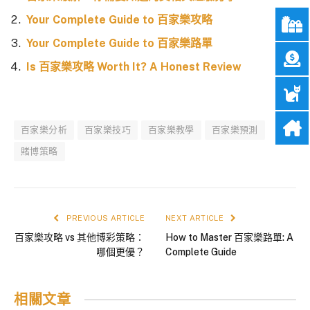
Your Complete Guide to 百家樂攻略
Your Complete Guide to 百家樂路單
Is 百家樂攻略 Worth It? A Honest Review
百家樂分析
百家樂技巧
百家樂教學
百家樂預測
賭博策略
PREVIOUS ARTICLE
NEXT ARTICLE
百家樂攻略 vs 其他博彩策略：
How to Master 百家樂路單: A
哪個更優？
Complete Guide
相關文章