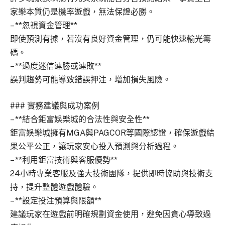
家樂本質仍是機率遊戲，無法保證必勝。
– **忽視資金管理**
即使預測有據，若沒有良好資金管理，仍可能快速輸光籌
碼。
– **過度迷信連勝或連敗**
誤判趨勢可能導致錯誤押注，增加損失風險。
### 實務建議與成功案例
– **結合鉅富娛樂城的合法性與安全性**
鉅富娛樂城擁有MGA與PAGCOR等國際認證，確保遊戲結
果公平公正，讓玩家安心投入預測與分析過程。
– **利用鉅富技術與客服優勢**
24小時專業客服及強大技術團隊，提供即時協助與技術支
持，提升整體遊戲體驗。
– **設定投注預算與限額**
建議玩家在遊戲前明確規劃資金使用，避免因貪心導致過