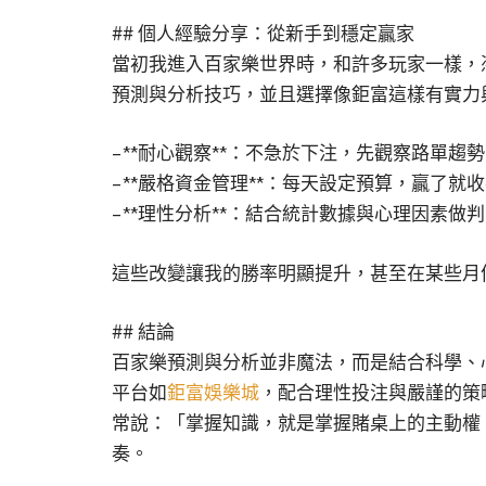
## 個人經驗分享：從新手到穩定贏家
當初我進入百家樂世界時，和許多玩家一樣，
預測與分析技巧，並且選擇像鉅富這樣有實力
– **耐心觀察**：不急於下注，先觀察路單趨
– **嚴格資金管理**：每天設定預算，贏了就
– **理性分析**：結合統計數據與心理因素做
這些改變讓我的勝率明顯提升，甚至在某些月
## 結論
百家樂預測與分析並非魔法，而是結合科學、
平台如
鉅富娛樂城
，配合理性投注與嚴謹的策
常說：「掌握知識，就是掌握賭桌上的主動權
奏。