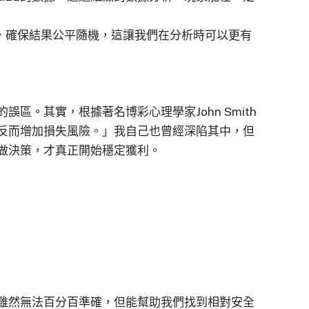
試，確保結果公平隨機，這讓我們在分析時可以更有
區。其實，根據著名博彩心理學家John Smith
反而增加損失風險。」我自己也曾經深陷其中，但
做決策，才真正開始穩定獲利。
雖然無法百分百準確，但能幫助我們找到相對安全