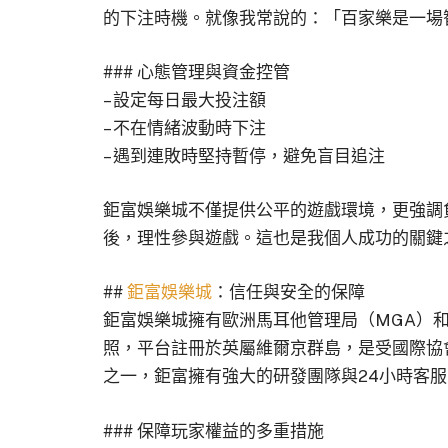
的下注時機。就像我常說的：「百家樂是一場
### 心態管理與資金控管
– 設定每日最大投注額
– 不在情緒波動時下注
– 遇到連敗時堅持暫停，避免盲目追注
鉅富娛樂城不僅提供公平的遊戲環境，更強調
後，理性參與遊戲。這也是我個人成功的關鍵
##
鉅富娛樂城
：信任與安全的保障
鉅富娛樂城擁有歐洲馬耳他管理局（MGA）和
照，平台註冊於英屬維爾京群島，是受國際協
之一，鉅富擁有強大的研發團隊與24小時客
### 保障玩家權益的多重措施