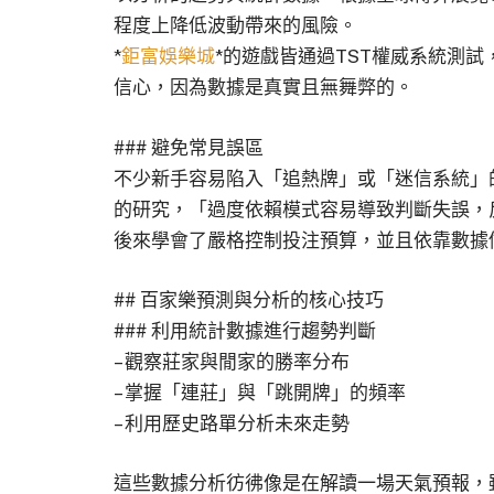
程度上降低波動帶來的風險。
*
鉅富娛樂城
*的遊戲皆通過TST權威系統測
信心，因為數據是真實且無舞弊的。
### 避免常見誤區
不少新手容易陷入「追熱牌」或「迷信系統」的誤
的研究，「過度依賴模式容易導致判斷失誤，
後來學會了嚴格控制投注預算，並且依靠數據
## 百家樂預測與分析的核心技巧
### 利用統計數據進行趨勢判斷
– 觀察莊家與閒家的勝率分布
– 掌握「連莊」與「跳開牌」的頻率
– 利用歷史路單分析未來走勢
這些數據分析彷彿像是在解讀一場天氣預報，