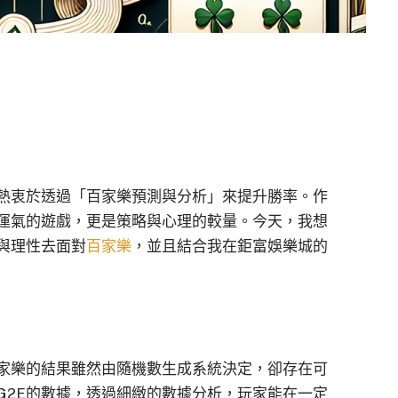
熱衷於透過「百家樂預測與分析」來提升勝率。作
運氣的遊戲，更是策略與心理的較量。今天，我想
與理性去面對
百家樂
，並且結合我在鉅富娛樂城的
家樂的結果雖然由隨機數生成系統決定，卻存在可
G2E的數據，透過細緻的數據分析，玩家能在一定