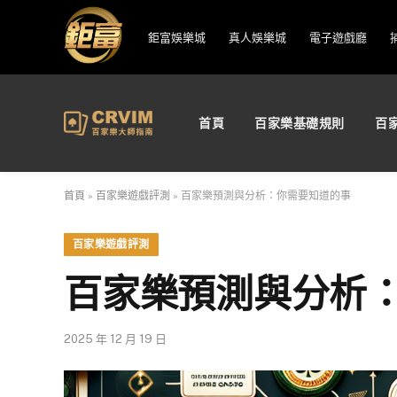
鉅富娛樂城
真人娛樂城
電子遊戲廳
首頁
百家樂基礎規則
百
首頁
»
百家樂遊戲評測
»
百家樂預測與分析：你需要知道的事
百家樂遊戲評測
百家樂預測與分析
2025 年 12 月 19 日