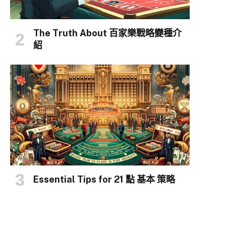
The Truth About 百家樂戰略變種介
紹
Essential Tips for 21 點 基本 策略