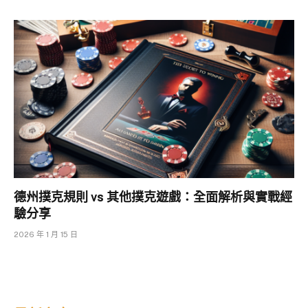
德州撲克規則 vs 其他撲克遊戲：全面解析與實戰經
驗分享
2026 年 1 月 15 日