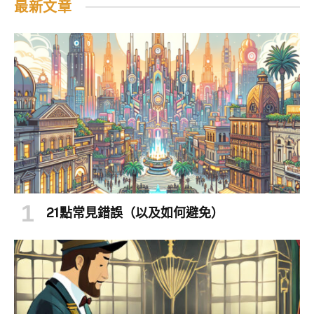
最新文章
21點常見錯誤（以及如何避免）