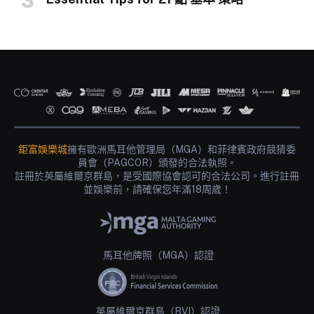
鉅富娛樂城
擁有歐洲馬耳他管理局（MGA）和菲律賓政府競猜委
員會（PAGCOR）頒發的合法執照。
註冊於英屬維爾京群島，是受國際協會認可的合法公司。進行註冊
並娛樂前，請確保您年滿18周歲！
馬耳他牌照（MGA）認證
英屬維爾京群島（BVI）認證