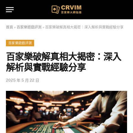
首頁
»
百家樂遊戲評測
»
百家樂破解真相大揭密：深入解析與實戰經驗分享
百家樂遊戲評測
百家樂破解真相大揭密：深入
解析與實戰經驗分享
2025 年 5 月 22 日