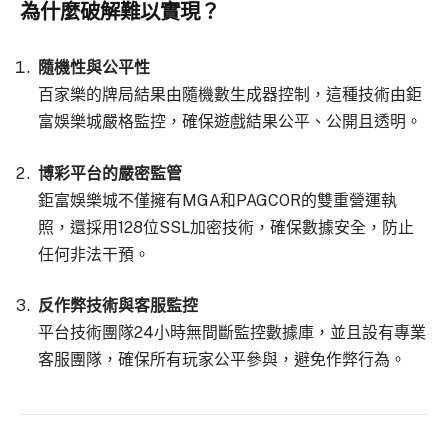
為什麼破解難以實現？
隨機性與公平性
百家樂的牌局結果由隨機數生成器控制，這種技術由鉅
富娛樂城嚴格監控，確保遊戲結果公平、公開且透明。
博彩平台的嚴密監管
鉅富娛樂城不僅擁有MGA和PAGCOR的雙重營運執
照，還採用128位SSL加密技術，確保數據安全，防止
任何非法干預。
反作弊技術與客服監控
平台技術團隊24小時無間斷監控數據庫，並且設有專業
客服團隊，確保所有玩家公平參與，避免作弊行為。