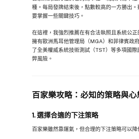
種。每局發牌結束後，點數較高的一方勝出。
要掌握一些關鍵技巧。
在這裡，我強烈推薦在有合法執照且系統公正
擁有歐洲馬耳他管理局（MGA）和菲律賓政府
了全美權威系統技術測試（TST）等多項國
弊風險。
百家樂攻略：必知的策略與心
1. 選擇合適的下注策略
百家樂雖然靠運氣，但合理的下注策略可以降