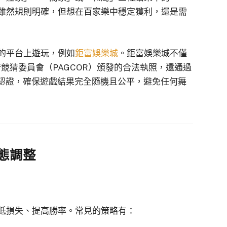
雖然規則明確，但想在百家樂中穩定獲利，還是需
的平台上遊玩，例如
鉅富娛樂城
。鉅富娛樂城不僅
競猜委員會（PAGCOR）頒發的合法執照，還通過
際認證，確保遊戲結果完全隨機且公平，避免任何舞
態調整
低損失、提高勝率。常見的策略有：