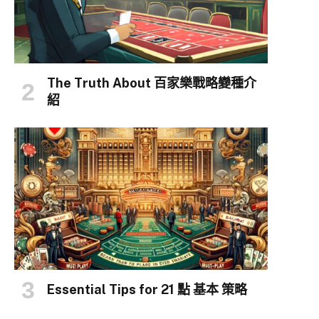
The Truth About 百家樂戰略變種介
紹
Essential Tips for 21 點 基本 策略