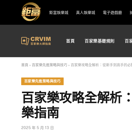
鉅富娛樂城
真人娛樂城
電子遊戲廳
首頁
百家樂基礎規則
百
首頁
»
百家樂先進策略與技巧
»
百家樂攻略全解析：從新手到高手的必
百家樂先進策略與技巧
百家樂攻略全解析
樂指南
2025 年 5 月 13 日