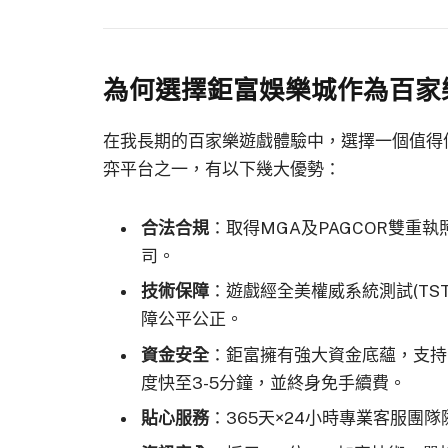
為何選擇鉅富娛樂城作為百家
在我長期的百家樂遊戲體驗中，選擇一個值得
弈平台之一，有以下幾大優勢：
合法合規
：取得MGA及PAGCOR雙重
司。
技術保障
：遊戲經全美權威系統測試(TS
障公平公正。
資金安全
：鉅富擁有強大資金底蘊，支持
度快至3-5分鐘，並終身免手續費。
貼心服務
：365天×24小時專業客服團