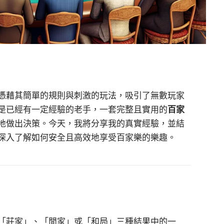
憑藉其簡單的規則與刺激的玩法，吸引了無數玩家
是已經有一定經驗的老手，一套完整且實用的
百家
地做出決策。今天，我將分享我的真實經驗，並結
深入了解如何安全且高效地享受百家樂的樂趣。
「莊家」、「閒家」或「和局」三種結果中的一