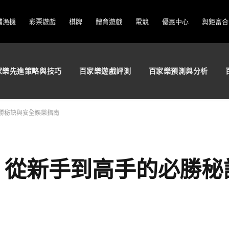
捕漁機
彩票遊戲
棋牌
體育遊戲
電競
優惠中心
與鉅富合
家樂先進策略與技巧
百家樂遊戲評測
百家樂預測與分析
勝秘訣與安全娛樂指南
：從新手到高手的必勝秘