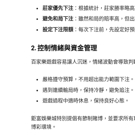
莊家優先下注
：根據統計，莊家勝率略高
避免和局下注
：雖然和局的賠率高，但出
設定下注限額
：每次下注前，先設定好預
2. 控制情緒與資金管理
百家樂遊戲容易讓人沉迷，情緒波動會導致判
嚴格遵守預算，不用超出能力範圍下注。
遇到連續輸局時，保持冷靜，避免追注。
遊戲過程中適時休息，保持良好心態。
鉅富娛樂城特別提倡有節制賭博，並要求所有
博彩環境。