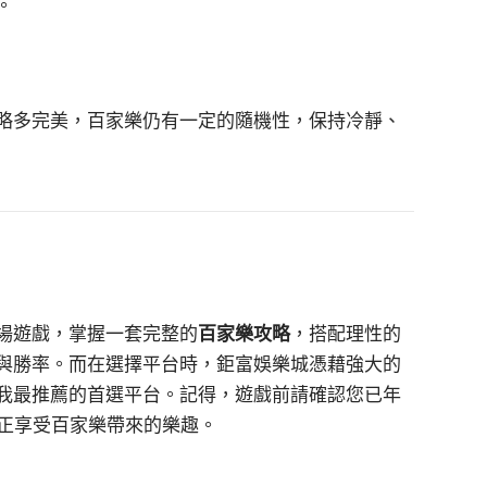
。
略多完美，百家樂仍有一定的隨機性，保持冷靜、
場遊戲，掌握一套完整的
百家樂攻略
，搭配理性的
與勝率。而在選擇平台時，鉅富娛樂城憑藉強大的
我最推薦的首選平台。記得，遊戲前請確認您已年
真正享受百家樂帶來的樂趣。