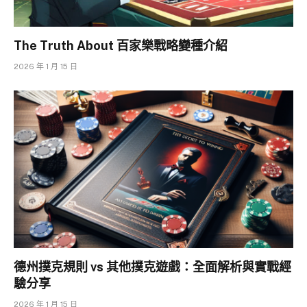
The Truth About 百家樂戰略變種介紹
2026 年 1 月 15 日
德州撲克規則 vs 其他撲克遊戲：全面解析與實戰經
驗分享
2026 年 1 月 15 日