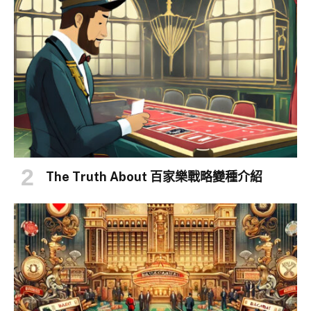
The Truth About 百家樂戰略變種介紹