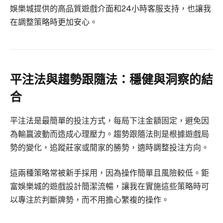
娛樂城提供的高品質遊戲介面和24小時客服支持，也讓我
在調整策略時更加安心。
平注法與趨勢跟隨法：穩健與洞察的結
合
平注法是最簡單的投注方式，每局下注金額固定，避免因
為輸贏波動而造成心理壓力。趨勢跟隨法則是根據遊戲局
勢的變化，追蹤莊家或閒家的勝勢，適時調整投注方向。
這兩種策略常被新手採用，因為操作簡單且風險較低。鉅
富娛樂城的遊戲設計簡潔流暢，讓我在實施這些策略時可
以專注於判斷牌勢，而不用擔心繁複的操作。