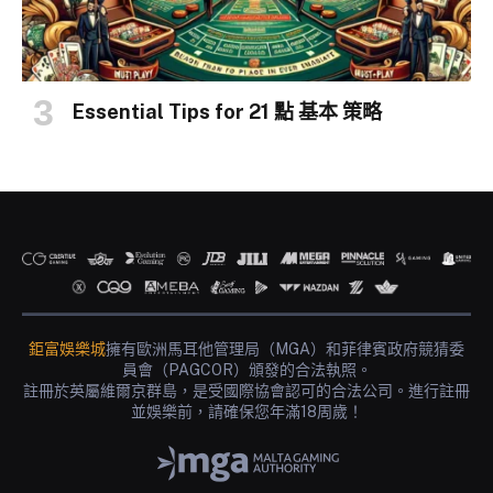
Essential Tips for 21 點 基本 策略
鉅富娛樂城
擁有歐洲馬耳他管理局（MGA）和菲律賓政府競猜委
員會（PAGCOR）頒發的合法執照。
註冊於英屬維爾京群島，是受國際協會認可的合法公司。進行註冊
並娛樂前，請確保您年滿18周歲！