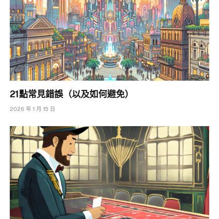
21點常見錯誤（以及如何避免）
2026 年 1 月 15 日