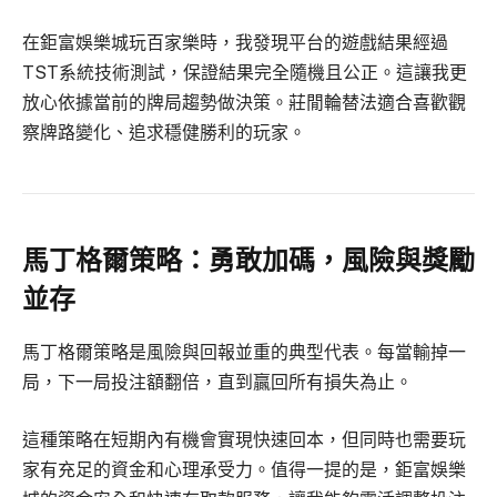
在鉅富娛樂城玩百家樂時，我發現平台的遊戲結果經過
TST系統技術測試，保證結果完全隨機且公正。這讓我更
放心依據當前的牌局趨勢做決策。莊閒輪替法適合喜歡觀
察牌路變化、追求穩健勝利的玩家。
馬丁格爾策略：勇敢加碼，風險與獎勵
並存
馬丁格爾策略是風險與回報並重的典型代表。每當輸掉一
局，下一局投注額翻倍，直到贏回所有損失為止。
這種策略在短期內有機會實現快速回本，但同時也需要玩
家有充足的資金和心理承受力。值得一提的是，鉅富娛樂