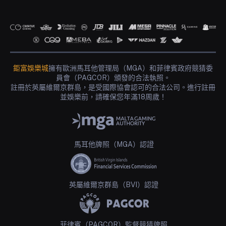
鉅富娛樂城
擁有歐洲馬耳他管理局（MGA）和菲律賓政府競猜委
員會（PAGCOR）頒發的合法執照。
註冊於英屬維爾京群島，是受國際協會認可的合法公司。進行註冊
並娛樂前，請確保您年滿18周歲！
馬耳他牌照（MGA）認證
英屬維爾京群島（BVI）認證
菲律賓（PAGCOR）監督競猜牌照