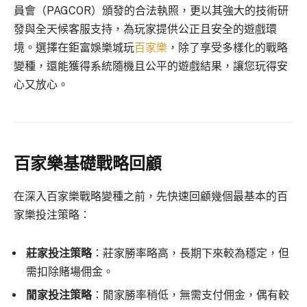
員會（PAGCOR）頒發的合法執照，更以其強大的技術研
發與全天候客服支持，為玩家提供公正且安全的遊戲環
境。選擇在鉅富娛樂城玩
百家樂
，除了享受多樣化的戰略
變種，還能獲得系統隨機且公平的遊戲結果，讓您玩得安
心又放心。
百家樂基礎戰略回顧
在深入百家樂戰略變種之前，先快速回顧幾個最基本的百
家樂投注策略：
莊家投注策略
：莊家勝率略高，長期下來較為穩定，但
需扣除賭場佣金。
閒家投注策略
：閒家勝率稍低，無需支付佣金，偶有較