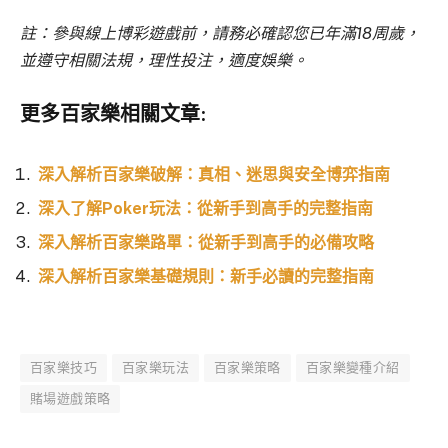
註：參與線上博彩遊戲前，請務必確認您已年滿18周歲，
並遵守相關法規，理性投注，適度娛樂。
更多百家樂相關文章:
深入解析百家樂破解：真相、迷思與安全博弈指南
深入了解Poker玩法：從新手到高手的完整指南
深入解析百家樂路單：從新手到高手的必備攻略
深入解析百家樂基礎規則：新手必讀的完整指南
百家樂技巧
百家樂玩法
百家樂策略
百家樂變種介紹
賭場遊戲策略