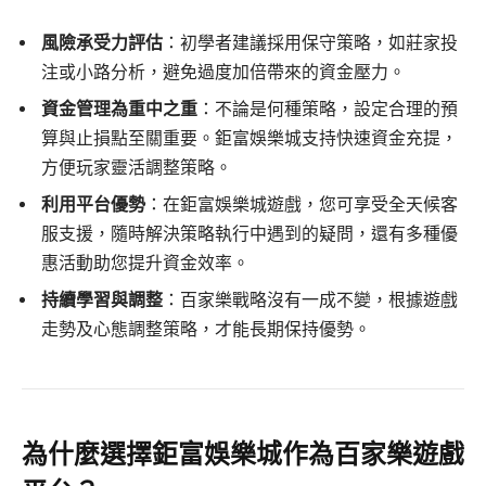
風險承受力評估
：初學者建議採用保守策略，如莊家投
注或小路分析，避免過度加倍帶來的資金壓力。
資金管理為重中之重
：不論是何種策略，設定合理的預
算與止損點至關重要。鉅富娛樂城支持快速資金充提，
方便玩家靈活調整策略。
利用平台優勢
：在鉅富娛樂城遊戲，您可享受全天候客
服支援，隨時解決策略執行中遇到的疑問，還有多種優
惠活動助您提升資金效率。
持續學習與調整
：百家樂戰略沒有一成不變，根據遊戲
走勢及心態調整策略，才能長期保持優勢。
為什麼選擇鉅富娛樂城作為百家樂遊戲