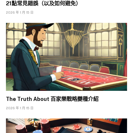
21點常見錯誤（以及如何避免）
2026 年 1 月 15 日
The Truth About 百家樂戰略變種介紹
2026 年 1 月 15 日