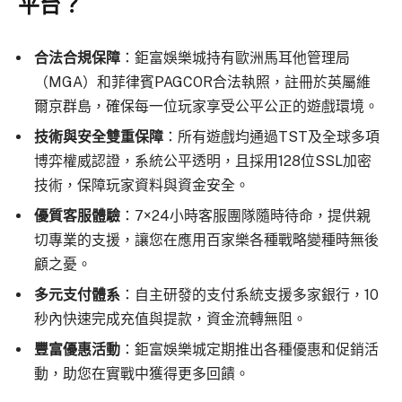
平台？
合法合規保障
：鉅富娛樂城持有歐洲馬耳他管理局
（MGA）和菲律賓PAGCOR合法執照，註冊於英屬維
爾京群島，確保每一位玩家享受公平公正的遊戲環境。
技術與安全雙重保障
：所有遊戲均通過TST及全球多項
博弈權威認證，系統公平透明，且採用128位SSL加密
技術，保障玩家資料與資金安全。
優質客服體驗
：7×24小時客服團隊隨時待命，提供親
切專業的支援，讓您在應用百家樂各種戰略變種時無後
顧之憂。
多元支付體系
：自主研發的支付系統支援多家銀行，10
秒內快速完成充值與提款，資金流轉無阻。
豐富優惠活動
：鉅富娛樂城定期推出各種優惠和促銷活
動，助您在實戰中獲得更多回饋。