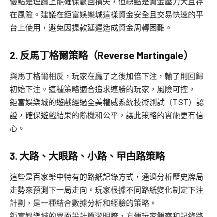
優點是理論上能確保贏回損失，但缺點是資金壓力大且存
在風險。建議在鉅富娛樂城這樣資金安全且交易快速的平
台上使用，避免因提款延遲造成資金周轉困難。
2. 反馬丁格爾策略（Reverse Martingale）
與馬丁格爾相反，玩家在贏了之後加倍下注，輸了則回歸
初始下注。這種策略適合追求連勝的玩家，風險可控。
鉅富娛樂城的遊戲經過全美權威系統技術測試（TST）認
證，確保遊戲結果的隨機和公平，讓此策略的實施更有信
心。
3. 大路、大眼路、小路、曱甴路策略
這些是百家樂中特有的路紙記錄方式，通過分析歷史牌局
走勢來預測下一局走向。玩家根據不同路紙變化制定下注
計劃，是一種結合數據分析和經驗的策略。
鉅富娛樂城的界面設計簡潔明瞭，方便玩家觀察和記錄路