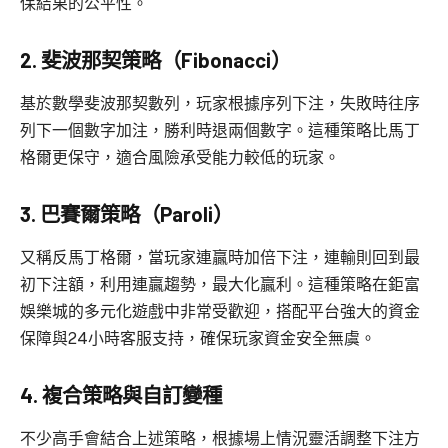
保結果的公平性。
2. 斐波那契策略（Fibonacci）
基於數學斐波那契數列，玩家根據序列下注，失敗時往序
列下一個數字加注，勝利時退兩個數字。這種策略比馬丁
格爾更保守，適合風險承受能力較低的玩家。
3. 巴賽爾策略（Paroli）
又稱反馬丁格爾，當玩家連贏時加倍下注，連輸則回到最
初下注額，利用連贏趨勢，最大化贏利。這種策略在鉅富
娛樂城的多元化遊戲中非常受歡迎，搭配平台強大的資金
保障與24小時客服支持，確保玩家資金安全無虞。
4. 複合策略與自訂變種
不少高手會結合上述策略，根據場上情況靈活調整下注方