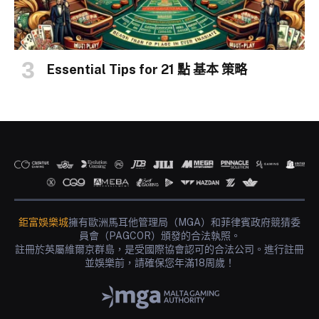
Essential Tips for 21 點 基本 策略
鉅富娛樂城
擁有歐洲馬耳他管理局（MGA）和菲律賓政府競猜委
員會（PAGCOR）頒發的合法執照。
註冊於英屬維爾京群島，是受國際協會認可的合法公司。進行註冊
並娛樂前，請確保您年滿18周歲！