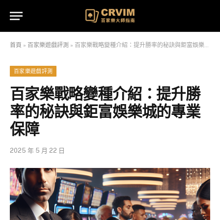
首頁
»
百家樂遊戲評測
»
百家樂戰略變種介紹：提升勝率的秘訣與鉅富娛樂城的專業保障
百家樂遊戲評測
百家樂戰略變種介紹：提升勝
率的秘訣與鉅富娛樂城的專業
保障
2025 年 5 月 22 日