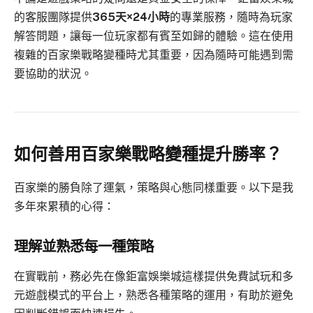
的客服團隊提供
365天×24小時
的專業服務，隨時為玩家
解答問題，讓每一位玩家都有賓至如歸的體驗。這在使用
複雜的百家樂戰略變種時尤其重要，因為隨時可能遇到需
要協助的狀況。
如何善用百家樂戰略變種提升勝率？
百家樂的勝負除了運氣，策略與心態同樣重要。以下是我
多年來累積的心得：
理解並熟悉每一種策略
在實戰前，務必先在像鉅富娛樂城這樣提供免費試玩和多
元遊戲模式的平台上，熟悉各種策略的運用，有助於避免