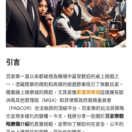
引言
百家樂一直以來都被視為賭場中最受歡迎的桌上遊戲之
一，憑藉簡單的規則和高速的遊戲節奏吸引了無數玩家。
隨著線上娛樂城的興起，尤其是像
鉅富娛樂城
這樣擁有歐
洲馬耳他管理局（MGA）和菲律賓政府競猜委員會
（PAGCOR）合法執照的頂級平台，百家樂的玩法與策略
也呈現多樣化的變種。今天，我將分享一些關於
百家樂戰
略變種介紹
的真實經驗，並帶你了解如何在安全、公平的