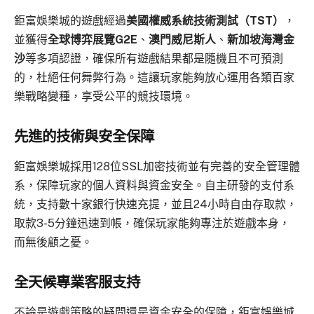
鉅富娛樂城的遊戲經過
美國權威系統技術測試（TST）
，
並獲得
全球博弈展覽G2E
、
澳門威尼斯人
、
新加坡海灣金
沙
等多項認證，確保所有遊戲結果都是隨機且不可預測
的，杜絕任何舞弊行為。這讓玩家能夠放心運用各類百家
樂戰略變種，享受公平的競技環境。
先進的技術與安全保障
鉅富娛樂城採用128位SSL加密技術並有完善的安全管理體
系，保障玩家的個人資料與資金安全。自主研發的支付系
統，支持數十家銀行快速充提，並且24小時自由存取款，
取款3-5分鐘迅速到帳，確保玩家能夠專注於遊戲本身，
而無後顧之憂。
全天候專業客服支持
不論是遊戲策略的疑問還是資金安全的保障，鉅富娛樂城