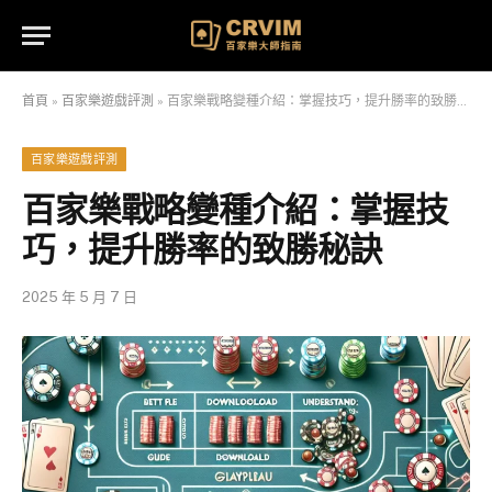
首頁
»
百家樂遊戲評測
»
百家樂戰略變種介紹：掌握技巧，提升勝率的致勝秘訣
百家樂遊戲評測
百家樂戰略變種介紹：掌握技
巧，提升勝率的致勝秘訣
2025 年 5 月 7 日