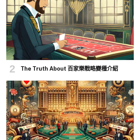
The Truth About 百家樂戰略變種介紹