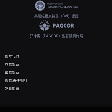
英屬維爾京群島（BVI）認證
菲律賓（PAGCOR）監督競猜牌照
關於我們
存款幫助
取款幫助
條款,責任說明
常見問題