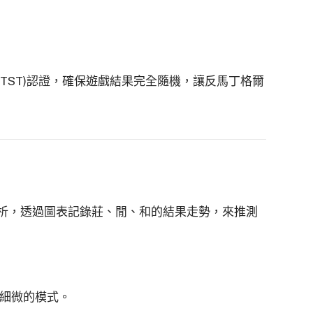
TST)認證，確保遊戲結果完全隨機，讓反馬丁格爾
析，透過圖表記錄莊、閒、和的結果走勢，來推測
細微的模式。