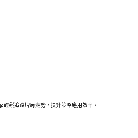
家輕鬆追蹤牌局走勢，提升策略應用效率。