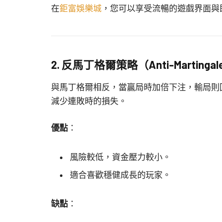
在
鉅富娛樂城
，您可以享受流暢的遊戲界面與
2. 反馬丁格爾策略（Anti-Martingal
與馬丁格爾相反，當贏局時加倍下注，輸局則
減少連敗時的損失。
優點
：
風險較低，資金壓力較小。
適合喜歡穩健成長的玩家。
缺點
：