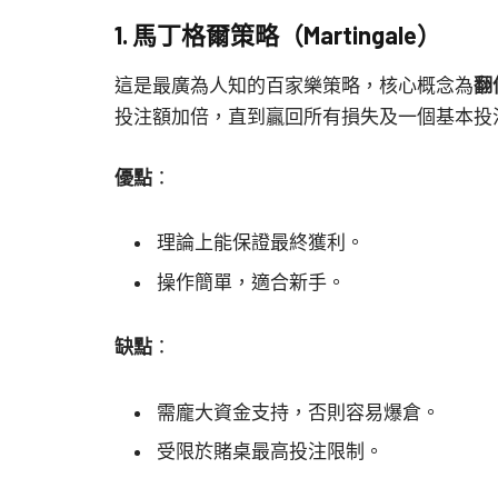
1. 馬丁格爾策略（Martingale）
這是最廣為人知的百家樂策略，核心概念為
翻
投注額加倍，直到贏回所有損失及一個基本投
優點
：
理論上能保證最終獲利。
操作簡單，適合新手。
缺點
：
需龐大資金支持，否則容易爆倉。
受限於賭桌最高投注限制。