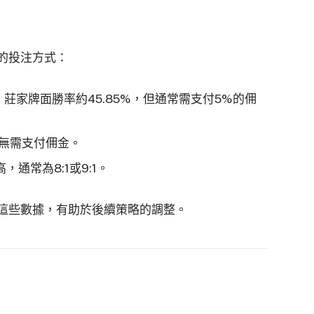
的投注方式：
莊家牌面勝率約45.85%，但通常需支付5%的佣
，無需支付佣金。
通常為8:1或9:1。
這些數據，有助於後續策略的調整。