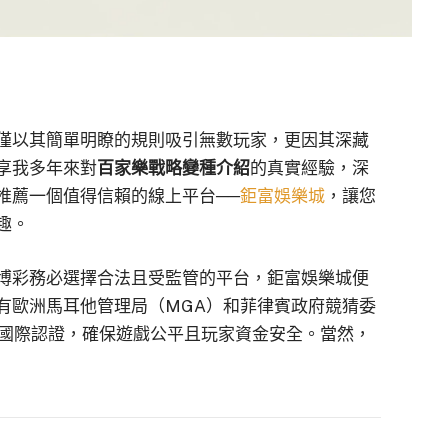
僅以其簡單明瞭的規則吸引無數玩家，更因其深藏
享我多年來對
百家樂戰略變種介紹
的真實經驗，深
推薦一個值得信賴的線上平台──
鉅富娛樂城
，讓您
趣。
博彩務必選擇合法且受監管的平台，鉅富娛樂城便
有歐洲馬耳他管理局（MGA）和菲律賓政府競猜委
項國際認證，確保遊戲公平且玩家資金安全。當然，