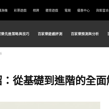
捕漁機
彩票遊戲
棋牌
體育遊戲
電競
優惠中心
與鉅富合
家樂先進策略與技巧
百家樂遊戲評測
百家樂預測與分析
析
紹：從基礎到進階的全面