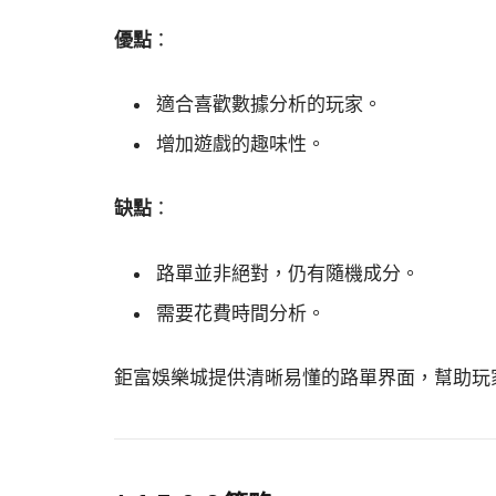
優點
：
適合喜歡數據分析的玩家。
增加遊戲的趣味性。
缺點
：
路單並非絕對，仍有隨機成分。
需要花費時間分析。
鉅富娛樂城提供清晰易懂的路單界面，幫助玩