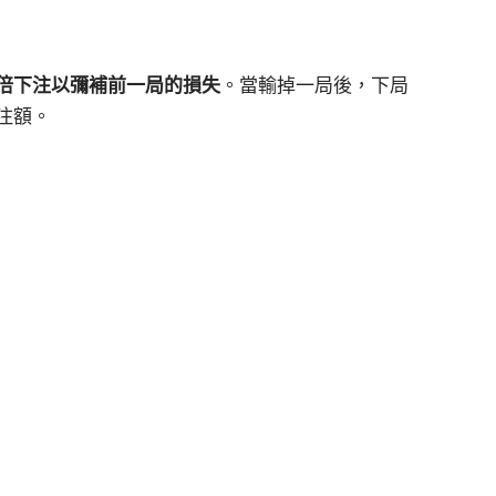
倍下注以彌補前一局的損失
。當輸掉一局後，下局
注額。