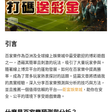
引言
百家樂作為亞洲及全球線上娛樂城中最受歡迎的博彩遊戲
之一，憑藉其簡單且刺激的玩法，吸引了大量玩家參與。
隨著線上博弈平台的蓬勃發展，如何在百家樂中提高勝
率，成為了眾多玩家熱衷探討的話題。這篇文章將透過我
的真實經驗，深入分享百家樂預測與分析的技巧與方法，
並且推薦一個值得信賴的平台──
鉅富娛樂城
，助你在安
全、公平的環境下享受遊戲樂趣。