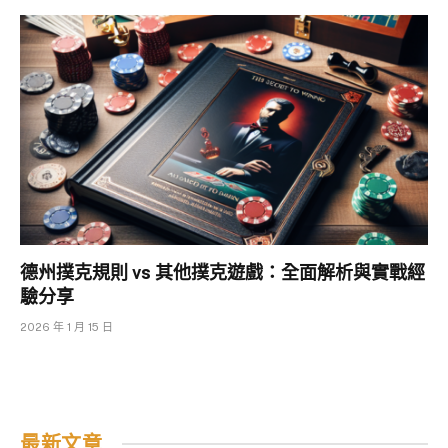
德州撲克規則 vs 其他撲克遊戲：全面解析與實戰經
驗分享
2026 年 1 月 15 日
最新文章