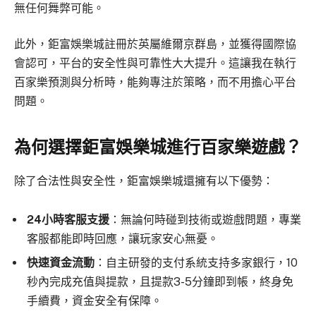
無任何舞弊可能。
此外，鉅富娛樂城註冊於英屬維爾京群島，並獲得國際協
會認可，平台的安全性與可靠性大大提升。這讓我在執行
百家樂預測與分析時，能夠專注於策略，而不用擔心平台
問題。
為何選擇鉅富娛樂城進行百家樂遊戲？
除了合法性與安全性，鉅富娛樂城還擁有以下優勢：
24小時客服支援
：無論何時碰到技術或遊戲問題，專業
客服都能即時回應，讓玩家安心無憂。
快速資金流動
：自主研發的支付系統支持多家銀行，10
秒內完成充值與提款，且提款3-5分鐘即到帳，終身免
手續費，資金安全有保障。