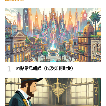
21點常見錯誤（以及如何避免）