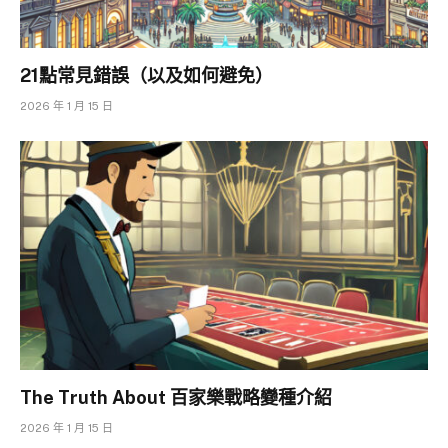
21點常見錯誤（以及如何避免）
2026 年 1 月 15 日
The Truth About 百家樂戰略變種介紹
2026 年 1 月 15 日