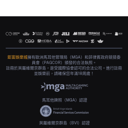
鉅富娛樂城
擁有歐洲馬耳他管理局（MGA）和菲律賓政府競猜委
員會（PAGCOR）頒發的合法執照。
註冊於英屬維爾京群島，是受國際協會認可的合法公司。進行註冊
並娛樂前，請確保您年滿18周歲！
馬耳他牌照（MGA）認證
英屬維爾京群島（BVI）認證