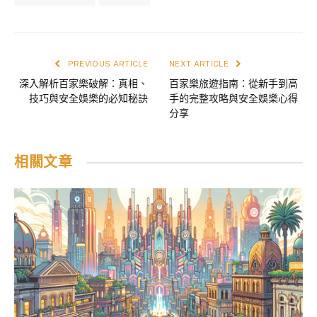
PREVIOUS ARTICLE
NEXT ARTICLE
深入解析百家樂破解：真相、
百家樂旅遊指南：從新手到高
技巧與安全娛樂的必知秘訣
手的完整攻略與安全娛樂心得
分享
相關文章