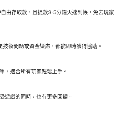
自由存取款，且提款3-5分鐘火速到帳，免去玩家
論是技術問題或資金疑慮，都能即時獲得協助。
單，適合所有玩家輕鬆上手。
受遊戲的同時，也有更多回饋。