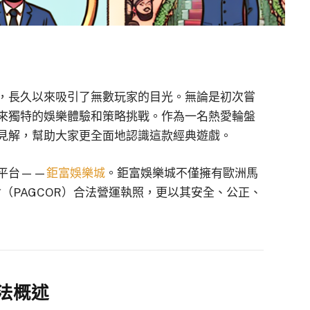
，長久以來吸引了無數玩家的目光。無論是初次嘗
來獨特的娛樂體驗和策略挑戰。作為一名熱愛輪盤
見解，幫助大家更全面地認識這款經典遊戲。
平台——
鉅富娛樂城
。鉅富娛樂城不僅擁有歐洲馬
（PAGCOR）合法營運執照，更以其安全、公正、
法概述