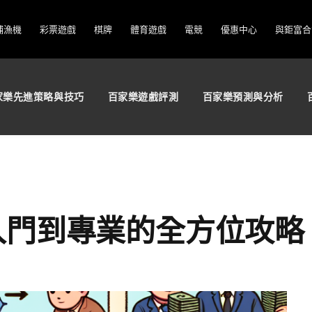
捕漁機
彩票遊戲
棋牌
體育遊戲
電競
優惠中心
與鉅富合
家樂先進策略與技巧
百家樂遊戲評測
百家樂預測與分析
入門到專業的全方位攻略