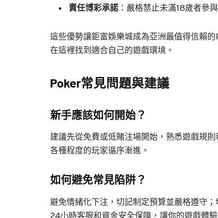
責任博彩承諾
：嚴格禁止未滿18歲者參
這些優勢讓鉅富娛樂城成為亞洲最值得信賴的P
在這裡找到適合自己的遊戲環境。
Poker常見問題與建議
新手應該如何開始？
建議先從免費或低賭注場開始，熟悉遊戲規則
各種程度的玩家循序漸進。
如何避免常見陷阱？
避免情緒化下注，切記制定預算並嚴格遵守；
24小時客服和資金安全保障，讓你的遊戲體