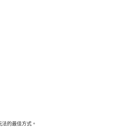
r玩法的最佳方式。