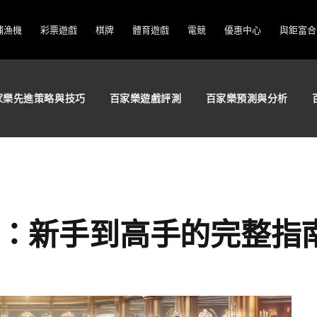
捕漁機
彩票遊戲
棋牌
體育遊戲
電競
優惠中心
與鉅富合
家樂先進策略與技巧
百家樂遊戲評測
百家樂預測與分析
玩法：新手到高手的完整指